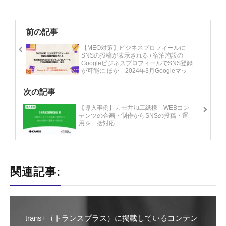
前の記事
【MEO対策】ビジネスプロフィールに
SNSの投稿が表示される / 宿泊施設の
GoogleビジネスプロフィールでSNS登録
が可能に ほか 2024年3月Googleマッ
プ・MEO最新情報まとめ
次の記事
【導入事例】カモ井加工紙様 WEBコン
テンツの企画・制作からSNSの投稿・運
用を一括対応
関連記事:
trans+（トランスプラス）に掲載しているコンテン