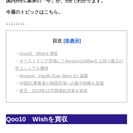
国内外EC業界の「今」が、5分でわかります。
今週のトピックはこちら。
↓↓↓↓↓↓↓↓
目次
[非表示]
・
Qoo10 Wishを買収
・
オーストラリア市場にてAmazonがeBayを上回り最大の
売上シェアを獲得
・
Amazon Hardly Ever Worn Itと協業
・
中国EC事業者が韓国市場への集中戦略を加速
・
楽天 2023年12月期連結決算を発表
Qoo10 Wishを買収