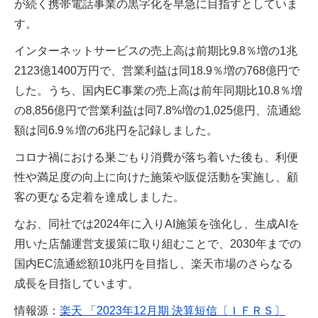
が続く携帯電話事業の黒字化を早急に目指すとしていま
す。
インターネットサービスの売上高は前期比9.8％増の1兆
2123億1400万円で、営業利益は同18.9％増の768億円で
した。うち、国内EC事業の売上高は前年同期比10.8％増
の8,856億円で営業利益は同7.8%増の1,025億円、流通総
額は同6.9％増の6兆円を記録しました。
コロナ禍における巣ごもり消費が落ち着いた後も、利便
性や満足度の向上に向けた施策や販促活動を実施し、顧
客の更なる定着を達成しました。
なお、同社では2024年に入りAI施策を強化し、生成AIを
用いた店舗運営支援策に取り組むことで、2030年までの
国内EC流通総額10兆円を目指し、楽天市場のさらなる
成長を目指しています。
情報源：
楽天 「2023年12月期 決算短信〔ＩＦＲＳ〕