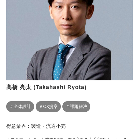
高橋 亮太 (Takahashi Ryota)
＃全体設計
＃CX提案
＃課題解決
得意業界：製造・流通小売