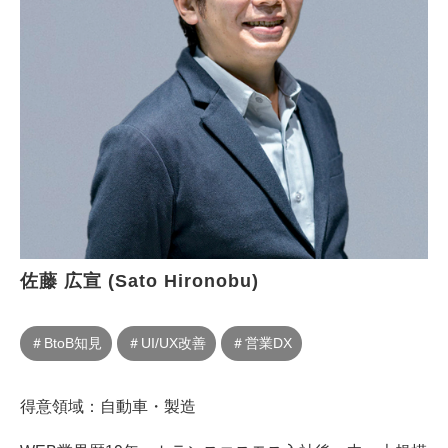
佐藤 広宣 (Sato Hironobu)
＃BtoB知見
＃UI/UX改善
＃営業DX
得意領域：自動車・製造