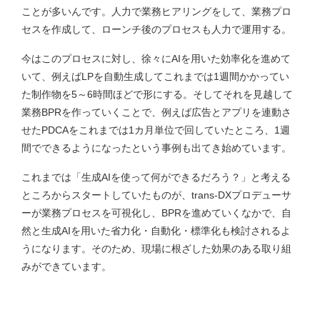
ことが多いんです。人力で業務ヒアリングをして、業務プロ
セスを作成して、ローンチ後のプロセスも人力で運用する。
今はこのプロセスに対し、徐々にAIを用いた効率化を進めて
いて、例えばLPを自動生成してこれまでは1週間かかってい
た制作物を5～6時間ほどで形にする。そしてそれを見越して
業務BPRを作っていくことで、例えば広告とアプリを連動さ
せたPDCAをこれまでは1カ月単位で回していたところ、1週
間でできるようになったという事例も出てき始めています。
これまでは「生成AIを使って何ができるだろう？」と考える
ところからスタートしていたものが、trans-DXプロデューサ
ーが業務プロセスを可視化し、BPRを進めていくなかで、自
然と生成AIを用いた省力化・自動化・標準化も検討されるよ
うになります。そのため、現場に根ざした効果のある取り組
みができています。