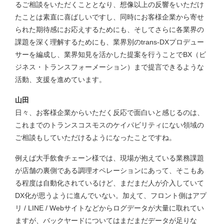
るご相談をいただくこととなり、想像以上の反響をいただけ
たことは素直に喜ばしいですし、同時にお客様企業から寄せ
られた期待感にお応えするためにも、そしてさらに各業界の
課題を深く理解するためにも、業界別のtrans-DXプロデュー
サーを編成し、業界知見を活かした提案を行うことでBX（ビ
ジネス・トランスフォーメーション）まで提言できるような
活動、支援を進めています。
山田
日々、お客様企業からいただく反応で面白いと感じるのは、
これまでのトランスコスモスのケイパビリティにない領域の
ご相談もしていただけるようになったことですね。
例えば大手飲食チェーン様では、現場が抱えている業務課題
が店舗の裏側である調理オペレーションにあって、そこもあ
る程度は自動化されているけど、まだまだ人が介入していて
DX化が思うように進んでいない。加えて、フロント側はアプ
リ / LINE / Webサイトなどからログデータが大量に取れてい
ますが、バックヤードについてはまだまだデータが足りな