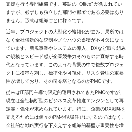
支援を行う専門組織です。英語の “Office” が含まれてい
ますが、必ずしも独立した部門や部署である必要はあり
ません。形式は組織ごとに様々です。
近年、プロジェクトの大型化や複雑化が進み、局所では
なく全社横断的な統制やノウハウの蓄積が不可欠になっ
ています。新規事業やシステムの導入、DXなど取り組み
の規模とスピード感が企業競争力そのものに直結する時
代となっています。このような背景の中で複数プロジェ
クトに横串を刺し、標準化や可視化、リスク管理の重要
性が増しており、その司令塔となるのがPMOです。
従来は
IT
部門主導で限定的運用されてきた
PMO
ですが、
現在は全社横断型のビジネス変革推進エンジンとして再
定義・強化が求められています。
特に、企業のDX戦略を
支えるためには個々のPMや現場任せにするのではなく、
全社的な戦略実行を下支えする組織的基盤が重要性を増