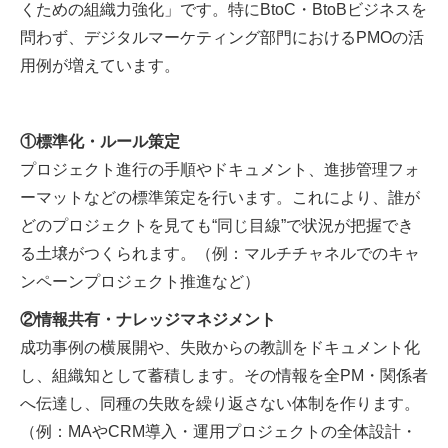
くための組織力強化」です。
特に
BtoC
・
BtoB
ビジネスを
問わず、デジタルマーケティング部門における
PMO
の活
用例が増えています。
①標準化・ルール策定
プロジェクト進行の手順やドキュメント、進捗管理フォ
ーマットなどの標準策定を行います。これにより、誰が
どのプロジェクトを見ても“同じ目線”で状況が把握でき
る土壌がつくられます。（例：
マルチチャネルでのキャ
ンペーンプロジェクト推進など）
②情報共有・ナレッジマネジメント
成功事例の横展開や、失敗からの教訓をドキュメント化
し、組織知として蓄積します。その情報を全PM・関係者
へ伝達し、同種の失敗を繰り返さない体制を作ります。
（例：
MA
や
CRM
導入・運用プロジェクトの全体設計・