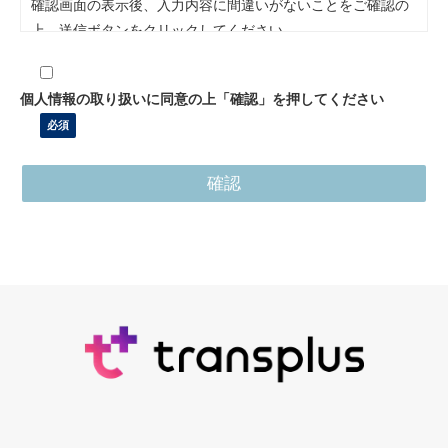
確認画面の表示後、入力内容に間違いがないことをご確認の
上、送信ボタンをクリックしてください。
- 個人情報は、以下の目的のため利用します。
・トランスコスモスおよび、movの取扱いサービスに関連す
個人情報の取り扱いに同意の上「確認」を押してください
る各種イベント・セミナーのご案内、分析など各種統計資料
の作成、アンケートなどへのご協力のお願いに使用いたしま
す
・お客様からいただいたお問い合わせ・ご相談等に回答する
ために使用いたします
・お客様にとって有益と判断した情報をメール等で提供する
ために使用いたします
- 取得する個人情報は、弊社の個人情報保護マネジメントシ
ステムに基づき管理させていただきます。
- 個人情報管理責任者は、コンプライアンス推進統括部 担当
役員です
- 第三者への提供は行いません
- 個人情報は、機密保持契約を締結している協力会社に処理
を委託する場合があります