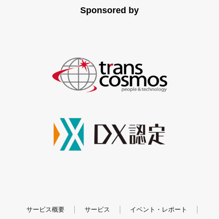
- 内容は予告なく変更させていただく場合がございますの
Sponsored by
で、あらかじめご了承ください。
- 提供した個人情報に関して、開示等の求めの場合は、下記
までご連絡ください
トランスコスモス株式会社
trans＋(トランスプラス) 編集部
CX事業統括 DX推進本部 CX戦略統括部 ナレッジマネジメン
ト部
〒150-0011 東京都渋谷区東1-2-20 渋谷ファーストタワー
電話：050-1752-0782
個人情報の取り扱いについて：https://www.trans-
plus.jp/privacy_policy
株式会社mov
部署：コーポレート部
住所：東京都渋谷区渋谷3-17-4 山口ビル4F
サービス概要
サービス
イベント・レポート
電話：03-6822-7250