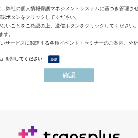
は、弊社の個人情報保護マネジメントシステムに基づき管理さ
確認ボタンをクリックしてください。
がないことをご確認の上、送信ボタンをクリックしてください
ます。
扱いサービスに関連する各種イベント・セミナーのご案内、分
ます
認」を押してください
・ご相談等に回答するために使用いたします
をメール等で提供するために使用いたします
報保護マネジメントシステムに基づき管理させていただきます。
ンス推進統括部 担当役員です
ている協力会社に処理を委託する場合があります
場合がございますので、あらかじめご了承ください。
の求めの場合は、下記までご連絡ください