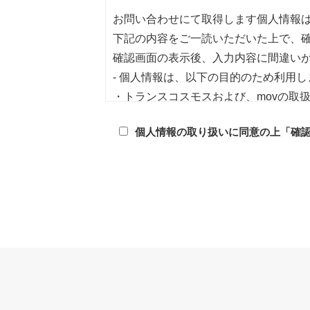
お問い合わせにて取得します個人情報
下記の内容をご一読いただいた上で、
確認画面の表示後、入力内容に間違い
- 個人情報は、以下の目的のため利用し
・トランスコスモスおよび、movの取
などへのご協力のお願いに使用いたし
個人情報の取り扱いに同意の上「確
・お客様からいただいたお問い合わせ
・お客様にとって有益と判断した情報
- 取得する個人情報は、弊社の個人情
- 個人情報管理責任者は、コンプライア
- 第三者への提供は行いません
- 個人情報は、機密保持契約を締結し
- 内容は予告なく変更させていただく
- 提供した個人情報に関して、開示等
トランスコスモス株式会社