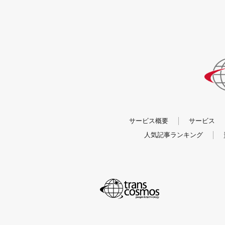
trans＋(トランスプラス) 編集部
CX事業統括 DX推進本部 CX戦略統括
〒150-0011 東京都渋谷区東1-2-20
電話：050-1752-0782
個人情報の取り扱いについて：https://www.tran
株式会社mov
部署：コーポレート部
サービス概要
サービス
住所：東京都渋谷区渋谷3-17-4 山口ビ
人気記事ランキング
電話：03-6822-7250
お問い合わせ：i@mov.am