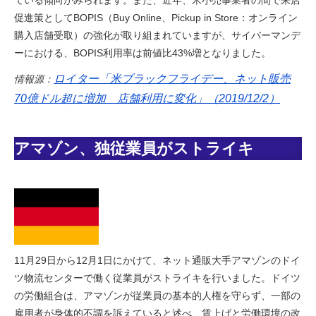
ている傾向がみられます。また、近年、米小売事業者の間で来店
促進策としてBOPIS（Buy Online、Pickup in Store：オンライン
購入店舗受取）の強化が取り組まれていますが、サイバーマンデ
ーにおける、BOPIS利用率は前値比43%増となりました。
ロイター「米ブラックフライデー、ネット販売
情報源：
70億ドル超に増加 店舗利用に変化」（2019/12/2）
アマゾン、独従業員がストライキ
11月29日から12月1日にかけて、ネット通販大手アマゾンのドイ
ツ物流センターで働く従業員がストライキを行いました。ドイツ
の労働組合は、アマゾンが従業員の基本的人権を守らず、一部の
雇用者が身体的不調を訴えていると述べ、賃上げと労働環境の改