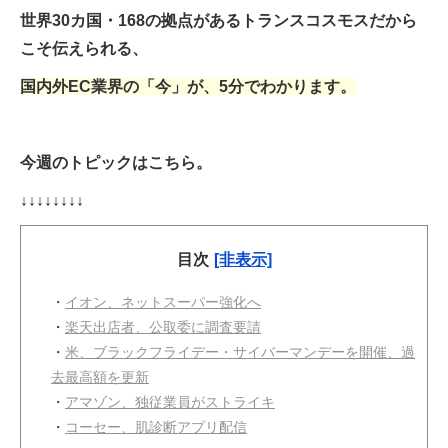
世界30カ国・168の拠点があるトランスコスモスだから
こそ伝えられる、
国内外EC業界の「今」が、5分でわかります。
今週のトピックはこちら。
↓↓↓↓↓↓↓↓
目次
[非表示]
・
イオン、ネットスーパー強化へ
・
楽天出店者、公取委に調査要請
・
米、ブラックフライデー・サイバーマンデーを開催、過
去最高額を更新
・
アマゾン、独従業員がストライキ
・
コーセー、肌診断アプリ配信