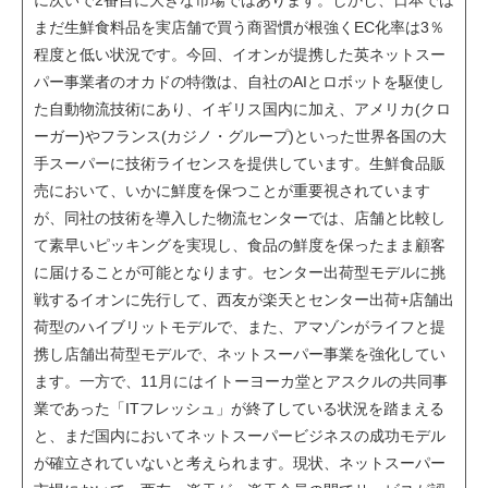
に次いで2番目に大きな市場ではあります。しかし、日本では
まだ生鮮食料品を実店舗で買う商習慣が根強くEC化率は3％
程度と低い状況です。今回、イオンが提携した英ネットスー
パー事業者のオカドの特徴は、自社のAIとロボットを駆使し
た自動物流技術にあり、イギリス国内に加え、アメリカ(クロ
ーガー)やフランス(カジノ・グループ)といった世界各国の大
手スーパーに技術ライセンスを提供しています。生鮮食品販
売において、いかに鮮度を保つことが重要視されています
が、同社の技術を導入した物流センターでは、店舗と比較し
て素早いピッキングを実現し、食品の鮮度を保ったまま顧客
に届けることが可能となります。センター出荷型モデルに挑
戦するイオンに先行して、西友が楽天とセンター出荷+店舗出
荷型のハイブリットモデルで、また、アマゾンがライフと提
携し店舗出荷型モデルで、ネットスーパー事業を強化してい
ます。一方で、11月にはイトーヨーカ堂とアスクルの共同事
業であった「ITフレッシュ」が終了している状況を踏まえる
と、まだ国内においてネットスーパービジネスの成功モデル
が確立されていないと考えられます。現状、ネットスーパー