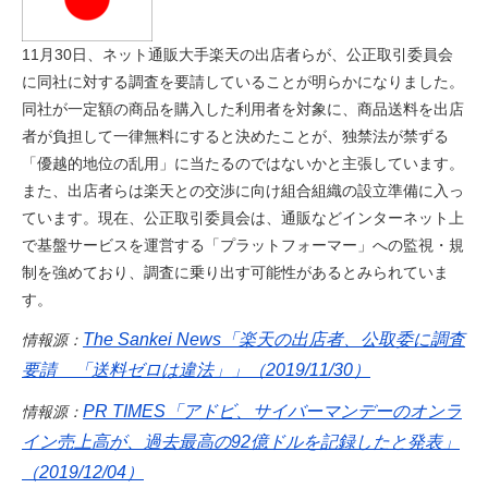
11月30日、ネット通販大手楽天の出店者らが、公正取引委員会
に同社に対する調査を要請していることが明らかになりました。
同社が一定額の商品を購入した利用者を対象に、商品送料を出店
者が負担して一律無料にすると決めたことが、独禁法が禁ずる
「優越的地位の乱用」に当たるのではないかと主張しています。
また、出店者らは楽天との交渉に向け組合組織の設立準備に入っ
ています。現在、公正取引委員会は、通販などインターネット上
で基盤サービスを運営する「プラットフォーマー」への監視・規
制を強めており、調査に乗り出す可能性があるとみられていま
す。
The Sankei News「楽天の出店者、公取委に調査
情報源：
要請 「送料ゼロは違法」」（2019/11/30）
PR TIMES「アドビ、サイバーマンデーのオンラ
情報源：
イン売上高が、過去最高の92億ドルを記録したと発表」
（2019/12/04）