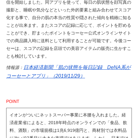
信を開始しました。同アプリを使って、毎日の肌状態を顔写真の
撮影と、睡眠や気分などといった外的要素と組み合わせてスコア
化する事で、自分の肌の本当の性質や隠された傾向を精緻に知る
ことが出来ます。またスコアの記録に応じて、ポイントを貯める
ことができ、貯まったポイントをコーセー公式オンラインサイト
での商品購入時に送料として利用することが可能です。今後コー
セーは、スコアの記録を店頭での美容アイテムの販売に生かすこ
とも検討しています。
日本経済新聞「肌の状態を毎日記録 DeNA系が
情報源：
コーセーとアプリ」（2019/11/29）
POINT
イオンがついにネットスーパー事業に本腰を入れました。経
済産業省によると、2018年時点のオンラインでの「食品、飲
料、酒類」の市場規模は1兆6,919億円と、商材別では衣料品