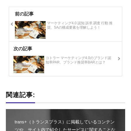
前の記事
マーケティング4.0 認知 訴求 調査 行動 推
奨、5Aの構成要素を理解しよう！
次の記事
コトラー マーケティング4.0のブランド認
知率PAR、ブランド推奨率BARとは？
関連記事:
trans+（トランスプラス）に掲載しているコンテン
ツや、サイト内で紹介したサービスに関することな