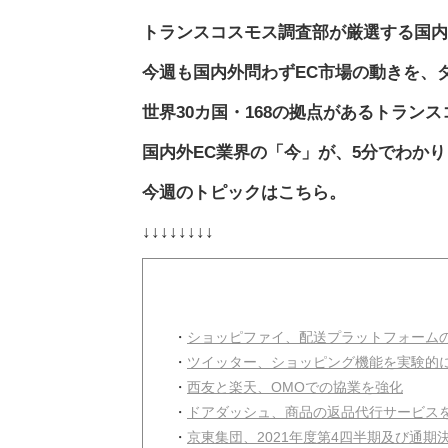
トランスコスモス調査部が厳選する国内
今週も国内外問わずEC市場の動きを、
世界30カ国・168の拠点があるトラン
国内外EC業界の「今」が、5分でわか
今週のトピックはこちら。
↓↓↓↓↓↓↓↓
・
ショッピファイ、配送プラットフォーム
・
ツイッター、ショッピング機能を実験的
・
西友と楽天、OMOでの協業を強化
・
ドアダッシュ、商品の返品代行サービス
・
京東集団、2021年度第4四半期及び通