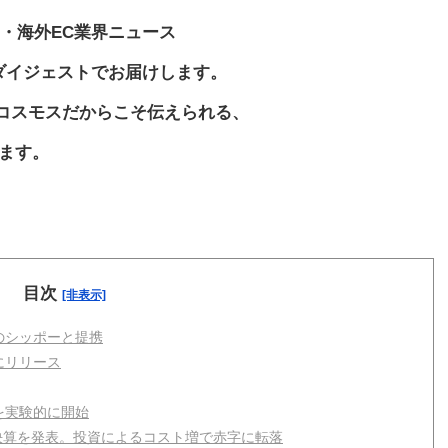
・海外EC業界ニュース
ダイジェストでお届けします。
スコスモスだからこそ伝えられる、
ります。
目次
[非表示]
のシッポーと提携
にリリース
を実験的に開始
期決算を発表。投資によるコスト増で赤字に転落