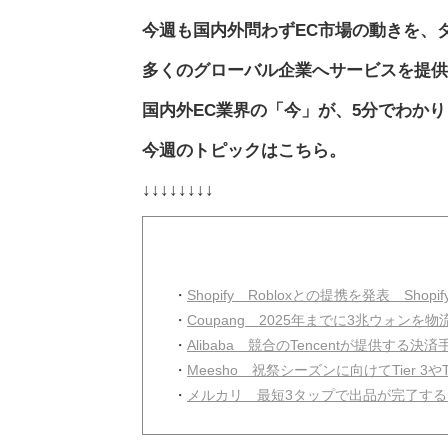
今週も国内外問わずEC市場の動きを、
多くのグローバル企業へサービスを提供
国内外EC業界の「今」が、5分でわか
今週のトピックはこちら。
↓↓↓↓↓↓↓↓
・
Shopify Robloxとの提携を発表 Sho
・
Coupang 2025年までに3兆ウォンを
・
Alibaba 競合のTencentが提供する決済
・
Meesho 祝祭シーズンに向けてTier 3や
・
メルカリ 最短3タップで出品が完了する