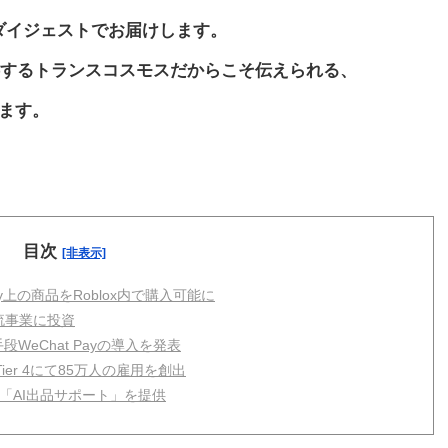
ダイジェストでお届けします。
するトランスコスモスだからこそ伝えられる、
ります。
目次
[非表示]
pify上の商品をRoblox内で購入可能に
物流事業に投資
手段WeChat Payの導入を発表
Tier 4にて85万人の雇用を創出
「AI出品サポート」を提供