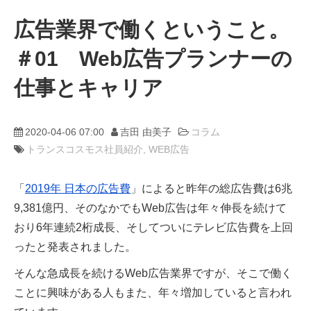
広告業界で働くということ。
動画
＃01 Web広告プランナーの
trans-DXプロデューサー
仕事とキャリア
2020-04-06 07:00
吉田 由美子
コラム
トランスコスモス社員紹介
WEB広告
「
2019年 日本の広告費
」によると昨年の総広告費は6兆
9,381億円、そのなかでもWeb広告は年々伸長を続けて
おり6年連続2桁成長、そしてついにテレビ広告費を上回
ったと発表されました。
そんな急成長を続けるWeb広告業界ですが、そこで働く
ことに興味がある人もまた、年々増加していると言われ