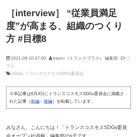
［interview］ “従業員満足
動画
度”が高まる、組織のつくり
trans-DXプロデューサー
方 #目標8
2021-09-10 07:00
trans+（トランスプラス） 編集部
コ
ラム
SDGs
トランスコスモスSDGs委員会
※本記事は8月4日にトランスコスモスSDGs委員会に掲載さ
れた記事（
前編
・
後編
）を転載しています。
みなさん、こんにちは！「トランスコスモスSDGs委員
会オープン社内報」編集部のs子です。