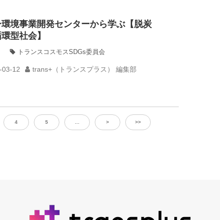
ー環境事業開発センターから学ぶ【脱炭
循環型社会】
トランスコスモスSDGs委員会
-03-12
trans+（トランスプラス） 編集部
4
5
…
>
>>