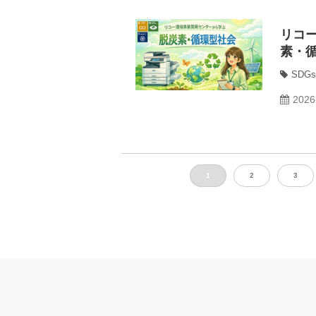
リコ
素・
SDGs
2026
1
2
3