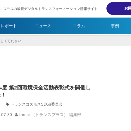
お
コスモスの最新デジタルトランスフォーメーション情報サイト
・レポート
ニュース
コラム
事例
5年度 第2回環境保全活動表彰式を開催し
た！
トランスコスモスSDGs委員会
-07-30
trans+（トランスプラス） 編集部