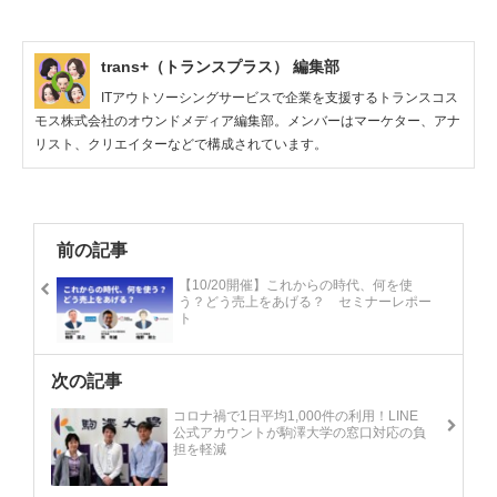
trans+（トランスプラス） 編集部
ITアウトソーシングサービスで企業を支援するトランスコス
モス株式会社のオウンドメディア編集部。メンバーはマーケター、アナ
リスト、クリエイターなどで構成されています。
前の記事
【10/20開催】これからの時代、何を使
う？どう売上をあげる？ セミナーレポー
ト
次の記事
コロナ禍で1日平均1,000件の利用！LINE
公式アカウントが駒澤大学の窓口対応の負
担を軽減