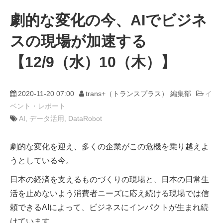
劇的な変化の今、AIでビジネ
動画
スの現場が加速する
trans-DXプロデューサー
【12/9（水）10（木）】
2020-11-20 07:00
trans+（トランスプラス） 編集部
イ
ベント・レポート
AI
データ活用
DataRobot
劇的な変化を迎え、多くの企業がこの危機を乗り越えよ
うとしている今。
日本の経済を支えるものづくりの現場と、日本の日常生
活を止めないよう消費者ニーズに応え続ける現場では信
頼できるAIによって、ビジネスにインパクトが生まれ続
けています。