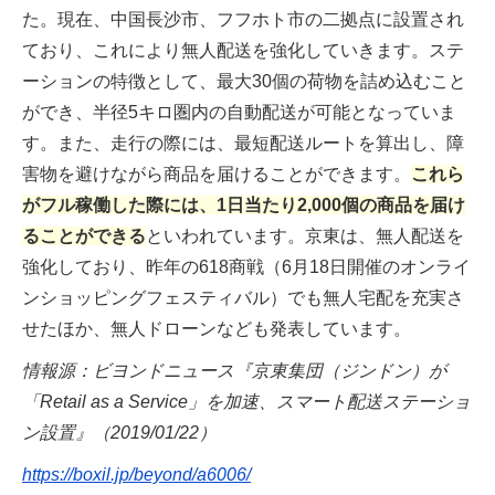
た。現在、中国長沙市、フフホト市の二拠点に設置され
ており、これにより無人配送を強化していきます。ステ
ーションの特徴として、最大30個の荷物を詰め込むこと
ができ、半径5キロ圏内の自動配送が可能となっていま
す。また、走行の際には、最短配送ルートを算出し、障
害物を避けながら商品を届けることができます。
これら
がフル稼働した際には、1日当たり2,000個の商品を届け
ることができる
といわれています。京東は、無人配送を
強化しており、昨年の618商戦（6月18日開催のオンライ
ンショッピングフェスティバル）でも無人宅配を充実さ
せたほか、無人ドローンなども発表しています。
情報源：ビヨンドニュース『京東集団（ジンドン）が
「Retail as a Service」を加速、スマート配送ステーショ
ン設置』（2019/01/22）
https://boxil.jp/beyond/a6006/