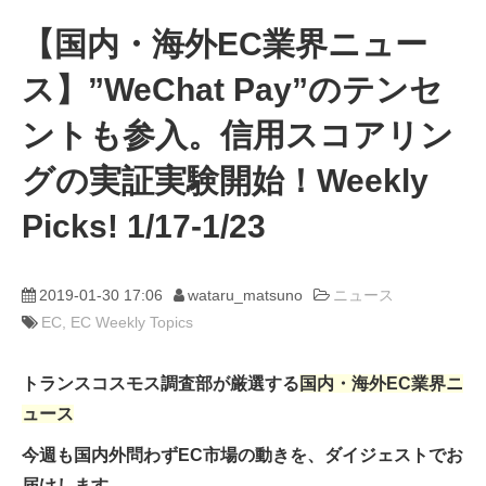
【国内・海外EC業界ニュー
動画
ス】”WeChat Pay”のテンセ
trans-DXプロデューサー
ントも参入。信用スコアリン
グの実証実験開始！Weekly
Picks! 1/17-1/23
2019-01-30 17:06
wataru_matsuno
ニュース
EC
EC Weekly Topics
トランスコスモス調査部が厳選する
国内・海外EC業界ニ
ュース
今週も国内外問わずEC市場の動きを、ダイジェストでお
届けします。