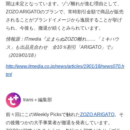
開は未定となっています。ゾゾ離れが進む理由として、
ZOZO ARIGATOのプランで、常時割引金額で商品が販売
されることがブランドイメージから逸脱することが挙げ
られ、今後も、撤退が続くとみられています。
情報源：ITmedia『止まらぬZOZO離れ……「ミキハウ
ス」も出品見合わせ 全10％割引「ARIGATO」で』
（2019/01/18）
http://www.itmedia.co.jp/news/articles/1901/18/news070.h
tml
trans＋編集部
前々回にこのWeekly Picksで触れた
ZOZO ARIGATO
。そ
の後幾つかの大手事業者が撤退を発表しています。