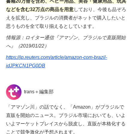
書籍20万冊を含め、ベビー用品、美容・健康用品、玩具
などを含む32万点の商品を用意
しており、今後も品ぞろ
えを拡充し、ブラジルの消費者がネットで購入したいと
思うものを全て取り揃えるとしています。
情報源：ロイター通信『アマゾン、ブラジルで直販開始
へ』（2019/01/22）
https://jp.reuters.com/article/amazon-com-brazil-
idJPKCN1PG0DB
trans＋編集部
「アマゾン川」の話でなく、「Amazon」がブラジルで
直販を開始のニュース。ブラジル市場においても、いよ
いよマーケットプレイスから脱皮し、直販が本格化する
ことで競争激化が予想されます。