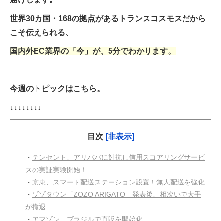
世界30カ国・168の拠点があるトランスコスモスだから
こそ伝えられる、
国内外EC業界の「今」が、5分でわかります。
今週のトピックはこちら。
↓↓↓↓↓↓↓↓
目次
[非表示]
・
テンセント、アリババに対抗し信用スコアリングサービ
スの実証実験開始！
・
京東、スマート配送ステーション設置！無人配送を強化
・
ゾゾタウン「ZOZO ARIGATO」発表後、相次いで大手
が撤退
・
アマゾン、ブラジルで直販を開始化