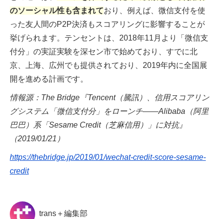
のソーシャル性も含まれて
おり、例えば、微信支付を使
った友人間のP2P決済もスコアリングに影響することが
挙げられます。テンセントは、2018年11月より「微信支
付分」の実証実験を深セン市で始めており、すでに北
京、上海、広州でも提供されており、2019年内に全国展
開を進める計画です。
情報源：The Bridge『Tencent（騰訊）、信用スコアリン
グシステム「微信支付分」をローンチ——Alibaba（阿里
巴巴）系「Sesame Credit（芝麻信用）」に対抗』
（2019/01/21）
https://thebridge.jp/2019/01/wechat-credit-score-sesame-
credit
trans＋編集部