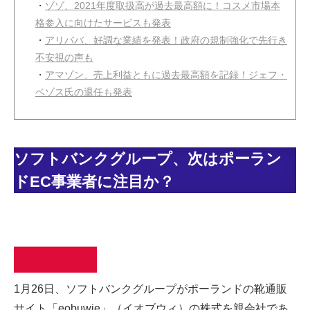
・
ゾゾ、2021年度取扱高が過去最高額に！コスメ市場本
格参入に向けたサービスも発表
・
アリババ、好調な業績を発表！政府の規制強化で先行き
不安視の声も
・
アマゾン、売上利益ともに過去最高額を記録！ジェフ・
ベゾス氏の退任も発表
ソフトバンクグループ、次はポーラン
ドEC事業者に注目か？
1月26日、ソフトバンクグループがポーランドの靴通販
サイト「eobuwie」（イオブウィ）の株式を親会社であ