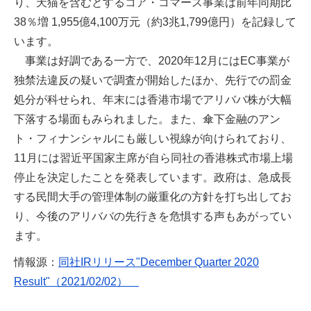
り、天猫を含むとするコア・コマース事業は前年同期比
38％増 1,955億4,100万元（約3兆1,799億円）を記録して
います。
事業は好調である一方で、2020年12月にはEC事業が
独禁法違反の疑いで調査が開始したほか、先行での罰金
処分が科せられ、年末には香港市場でアリババ株が大幅
下落する場面もみられました。また、傘下金融のアン
ト・フィナンシャルにも厳しい視線が向けられており、
11月には習近平国家主席が自ら同社の香港株式市場上場
停止を決定したことを発表しています。政府は、急成長
する民間大手の管理体制の厳重化の方針を打ち出してお
り、今後のアリババの先行きを危惧する声もあがってい
ます。
情報源：
同社IRリリース"December Quarter 2020
Result"（2021/02/02）