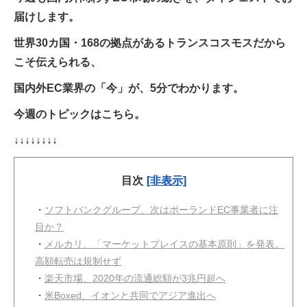
届けします。
世界30カ国・168の拠点があるトランスコスモスだから
こそ伝えられる、
国内外EC業界の「今」が、5分でわかります。
今週のトピックはこちら。
↓↓↓↓↓↓↓↓
目次
[非表示]
・
ソフトバンクグループ、次はポーランドEC事業者に注
目か？
・
メルカリ、「マーケットプレイスの基本原則」を発表。
高額転売は規制せず
・
楽天市場、2020年の流通総額が3兆円超へ
・
米Boxed、イオンと共同でアジア進出へ