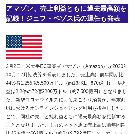
アマゾン、売上利益ともに過去最高額を
記録！ジェフ・ベゾス氏の退任も発表
2月2日、米大手EC事業者アマゾン（Amazon）が2020年
10月-12月期決算を発表しました。売上高は前年同期比
44%増1,255億5,500万ドル（約13兆1、870億円）、純利
益は2.2倍の72億2200万ドル（約7,590億円）となりまし
た。新型コロナウイルスによる巣ごもり消費が、年末商
戦におけるオンラインショッピング利用を後押ししたこ
とで、同社の売上と純利益ともに過去最高額を更新する
こととなりました。主力のネット通販売上高は前年同期
比46％増の664億ドル（約6兆9,792億円）で、マーケッ