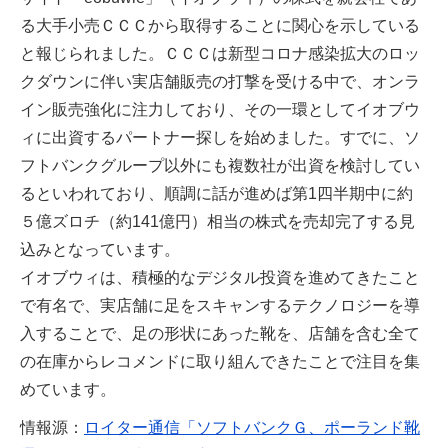
る大手小売ＣＣＣから取得することに関心を示している
と報じられました。ＣＣＣは新型コロナ感染拡大のロッ
クダウンに伴い実店舗販売の打撃を受ける中で、オンラ
イン販売強化に注力しており、その一環としてイオブウ
ィに出資するパートナー探しを始めました。すでに、ソ
フトバンクグループ以外にも複数社が出資を検討してい
るといわれており、順調に話が進めば第1四半期中に約
５億ズロチ（約141億円）相当の株式を売却完了する見
込みとなっています。
イオブウィは、積極的なデジタル投資を進めてきたこと
で有名で、実店舗に足をスキャンするテクノロジーを導
入することで、足の形状にあった靴を、店舗を含む全て
の在庫からレコメンドに取り組んできたことで注目を集
めています。
情報源：
ロイター通信「ソフトバンクＧ、ポーランド靴