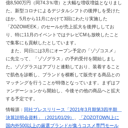
億8,500万円（同74.3％増）と大幅な増収増益となりまし
た。新型コロナによるデジタルシフトの後押しを受けた
ほか、5月から11月にかけて3回にわたり実施した
「ZOZOWEEK」のセールが売上拡大を後押ししてお
り、特に11月のイベントではテレビCMも放映したこと
で集客にも貢献したとしています。
また、同日には3月にオープン予定の「ゾゾコスメ」
に先立って、「ゾゾグラス」の予約受付を開始しまし
た。ゾゾグラスはアプリと連動しており、装着すること
で肌色を診断し、ブランドを横断して販売する商品との
マッチングを行うことが特徴となっています。まずはフ
ァンデーションから開始し、今後その他の商品へと拡大
する予定です。
情報源：
同社プレスリリース「2021年3月期第3四半期
決算説明会資料」（2021/01/29）
、
「ZOZOTOWN上に
国内外500以上の厳選ブランドが集うコスメ専門モール