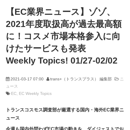
【EC業界ニュース】ゾゾ、
動画
2021年度取扱高が過去最高額
trans-DXプロデューサー
に！コスメ市場本格参入に向
けたサービスも発表
Weekly Topics! 01/27-02/02
2021-03-17 07:00
trans+（トランスプラス） 編集部
ニ
ュース
EC
EC Weekly Topics
トランスコスモス調査部が厳選する国内・海外EC業界ニ
ュース
今週も国内外問わずEC市場の動きを、ダイジェストでお