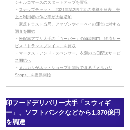
シャルコマースのスタートアップを買収
・
スナップチャット、2021年第2四半期の決算を発表、売
上と利用者の伸び率が大幅増加
・
豪反トラスト当局、アマゾンやイーベイの運営に対する
調査を開始
・
米配車アプリ大手の「ウーバー」の物流部門、物流サー
ビス「トランスプレイス」を買収
・
マークス・アンド・スペンサー、衣類の当日配送サービ
ス開始へ
・
メルカリがネットショップを開設できる「メルカリ
Shops」を提供開始
印フードデリバリー大手「スウィギ
ー」、ソフトバンクなどから1,370億円
を調達