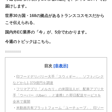
届けします。
世界30カ国・168の拠点があるトランスコスモスだから
こそ伝えられる、
国内外EC業界の「今」が、5分でわかります。
今週のトピックはこちら。
↓↓↓↓↓↓↓↓
目次
[非表示]
・
印フードデリバリー大手「スウィギー」、ソフトバンク
などから1,370億円を調達
・
フリマアプリ「メルカリ」の米国法人が、配車アプリ大
手「ウーバー（Uber）」と連携した即日配送サービスを
全米で展開
・
米動画共有プラットフォーム「ユーチューブ」、印ソー