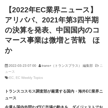
【2022年EC業界ニュース】
動画
アリババ、2021年第3四半期
trans-DXプロデューサー
の決算を発表、中国国内のコ
マース事業は微増と苦戦 ほ
か
2022-03-23 07:00
trans+（トランスプラス） 編集部
ニ
ュース
EC
EC Weekly Topics
トランスコスモス調査部が厳選する国内・海外EC業界ニ
ュース
今週も国内外問わずEC市場の動きを、ダイジェストでお