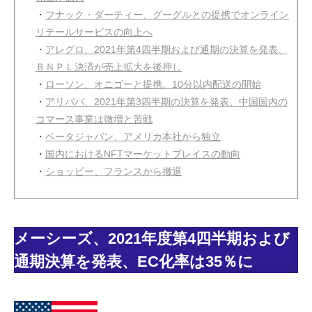
・
フナック・ダーティー、グーグルとの提携でオンライン
リテールサービスの向上へ
・
アレグロ、2021年第4四半期および通期の決算を発表、
ＢＮＰＬ決済が売上拡大を後押し
・
ローソン、オニゴーと提携。10分以内配送の開始
・
アリババ、2021年第3四半期の決算を発表、中国国内の
コマース事業は微増と苦戦
・
ベータジャパン、アメリカ本社から独立
・
国内におけるNFTマーケットプレイスの動向
・
ショッピー、フランスから撤退
メーシーズ、2021年度第4四半期および
通期決算を発表、EC化率は35％に