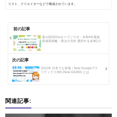
リスト、クリエイターなどで構成されています。
前の記事
第14回SDGsオープンラボ：令和4年度政
府成長戦略・骨太の方針 選択する未来2.0
次の記事
2022年 日本でも登場！New Googleアナ
リティクス360 (New GA360) とは
関連記事: