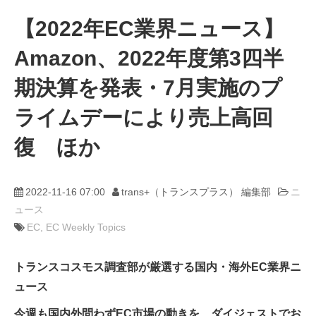
【2022年EC業界ニュース】
動画
Amazon、2022年度第3四半
trans-DXプロデューサー
期決算を発表・7月実施のプ
ライムデーにより売上高回
復 ほか
2022-11-16 07:00
trans+（トランスプラス） 編集部
ニ
ュース
EC
EC Weekly Topics
トランスコスモス調査部が厳選する国内・海外EC業界ニ
ュース
今週も国内外問わずEC市場の動きを、ダイジェストでお