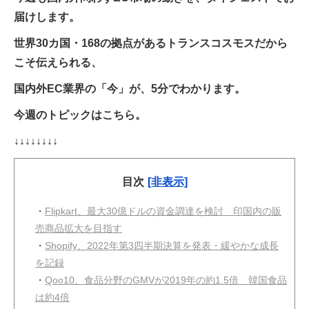
届けします。
世界30カ国・168の拠点があるトランスコスモスだから
こそ伝えられる、
国内外EC業界の「今」が、5分でわかります。
今週のトピックはこちら。
↓↓↓↓↓↓↓↓
目次
[非表示]
・
Flipkart、最大30億ドルの資金調達を検討 印国内の販
売商品拡大を目指す
・
Shopify、2022年第3四半期決算を発表・緩やかな成長
を記録
・
Qoo10、食品分野のGMVが2019年の約1.5倍 韓国食品
は約4倍