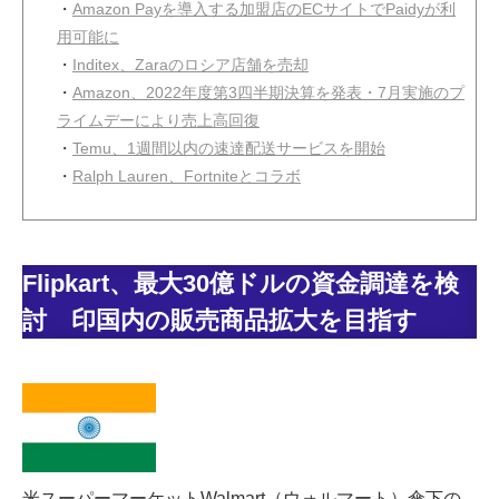
・
Amazon Payを導入する加盟店のECサイトでPaidyが利
用可能に
・
Inditex、Zaraのロシア店舗を売却
・
Amazon、2022年度第3四半期決算を発表・7月実施のプ
ライムデーにより売上高回復
・
Temu、1週間以内の速達配送サービスを開始
・
Ralph Lauren、Fortniteとコラボ
Flipkart、最大30億ドルの資金調達を検
討 印国内の販売商品拡大を目指す
米スーパーマーケットWalmart（ウォルマート）傘下の