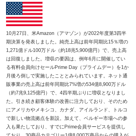
10月27日、米Amazon（アマゾン）が2022年度第3四半
期決算を発表しました。純売上高は前年同期比15％増の
1,271億ドル100万ドル（約18兆5,900億円）で、売上高
は回復しました。増収の要因は、例年6月に開催してい
る有料会員向けセールPrime Day（プライムデー）を1か
月後ろ倒しで実施したこととみられています。ネット通
販事業の売上高は前年同期比7%増の534億8,900万ドル
（約7兆9,125億円）で、4四半期ぶりに増収となりまし
た。引き続き顧客体験の改善に注力しており、そのため
にアメリカやメキシコ、カナダ、アイルランド、トルコ
で新しい物流拠点を新設。加えて、ベルギー市場への参
入も果たしており、すでにPrime会員サービスを提供し
ており、30商品カテゴリー1億8,000万商品からの購入が