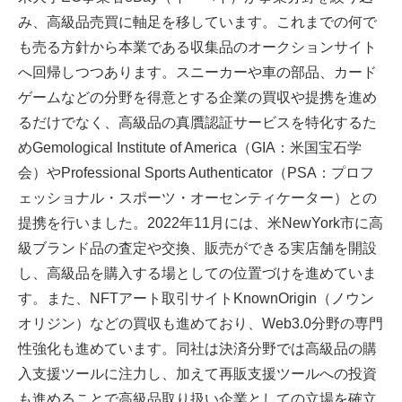
み、高級品売買に軸足を移しています。これまでの何で
も売る方針から本業である収集品のオークションサイト
へ回帰しつつあります。スニーカーや車の部品、カード
ゲームなどの分野を得意とする企業の買収や提携を進め
るだけでなく、高級品の真贋認証サービスを特化するた
めGemological Institute of America（GIA：米国宝石学
会）やProfessional Sports Authenticator（PSA：プロフ
ェッショナル・スポーツ・オーセンティケーター）との
提携を行いました。2022年11月には、米NewYork市に高
級ブランド品の査定や交換、販売ができる実店舗を開設
し、高級品を購入する場としての位置づけを進めていま
す。また、NFTアート取引サイトKnownOrigin（ノウン
オリジン）などの買収も進めており、Web3.0分野の専門
性強化も進めています。同社は決済分野では高級品の購
入支援ツールに注力し、加えて再販支援ツールへの投資
も進めることで高級品取り扱い企業としての立場を確立