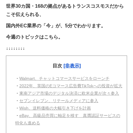
世界30カ国・168の拠点があるトランスコスモスだから
こそ伝えられる、
国内外EC業界の「今」が、5分でわかります。
今週のトピックはこちら。
↓↓↓↓↓↓↓↓
目次
[非表示]
・
Walmart、チャットコマースサービスをローンチ
・
2022年、英国のEコマース広告費TikTokへの投資が拡大
・
東南アジア市場のデジタル決済に欧米企業が次々参入
・
セブンイレブン、リテールメディアに参入
・
Wish、送料価格の大幅引き下げを計画
・
eBay、高級品売買に軸足を移す 真贋認証サービスの
特化も進める