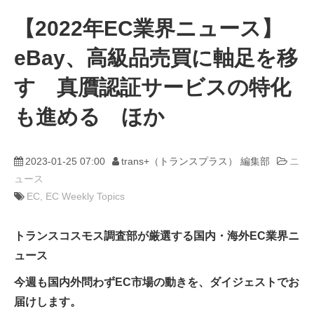
【2022年EC業界ニュース】
動画
eBay、高級品売買に軸足を移
trans-DXプロデューサー
す 真贋認証サービスの特化
も進める ほか
2023-01-25 07:00
trans+（トランスプラス） 編集部
ニ
ュース
EC
EC Weekly Topics
トランスコスモス調査部が厳選する国内・海外EC業界ニ
ュース
今週も国内外問わずEC市場の動きを、ダイジェストでお
届けします。