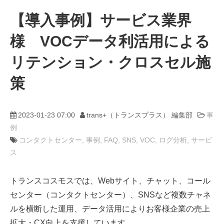
【導入事例】サービス業界
動画
様 VOCデータ利活用による
trans-DXプロデューサー
リテンション・クロスセル施
策
2023-01-23 07:00
trans+（トランスプラス） 編集部
事
例
コンタクトセンター
事例
FAQ
SNS
VOC
ログ分析
サービ
ス
トランスコスモスでは、Webサイト、チャット、コール
センター（コンタクトセンター）、SNSなど複数チャネ
ルを横断した運用、データ活用によりお客様企業の売上
拡大・CX向上を支援しています。