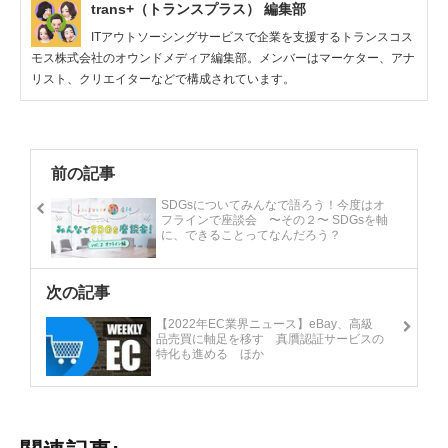
trans+（トランスプラス） 編集部
ITアウトソーシングサービスで企業を支援するトランスコス
モス株式会社のオウンドメディア編集部。メンバーはマーケター、アナ
リスト、クリエイターなどで構成されています。
前の記事
SDGsについてみんなで語ろう！今度はオ
フラインで座談会 〜その２〜 SDGsを軸
に、できることってなんだろう？
次の記事
【2022年EC業界ニュース】eBay、高級
品売買に軸足を移す 真贋認証サービスの
特化も進める ほか