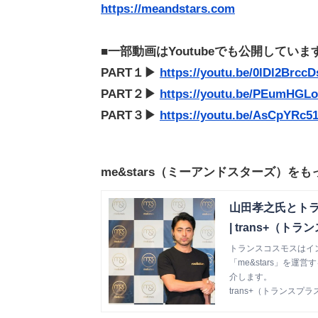
https://meandstars.com
■一部動画はYoutubeでも公開していま
PART１▶
https://youtu.be/0lDl2BrccD
PART２▶
https://youtu.be/PEumHGL
PART３▶
https://youtu.be/AsCpYRc5
me&stars（ミーアンドスターズ）
山田孝之氏とト
| trans+（ト
トランスコスモスはイ
「me&stars」を
介します。
trans+（トランスプラ