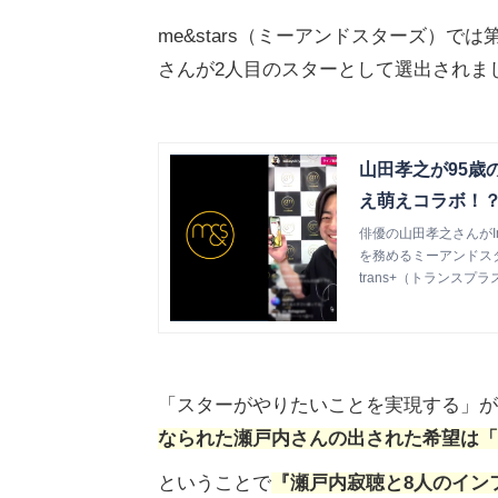
me&stars（ミーアンドスターズ）
さんが2人目のスターとして選出されま
山田孝之が95歳の
え萌えコラボ！？ 
俳優の山田孝之さんがInst
を務めるミーアンドスタ
trans+（トランスプラ
「スターがやりたいことを実現する」が
なられた瀬戸内さんの出された希望は「
ということで
『瀬戸内寂聴と8人のイン