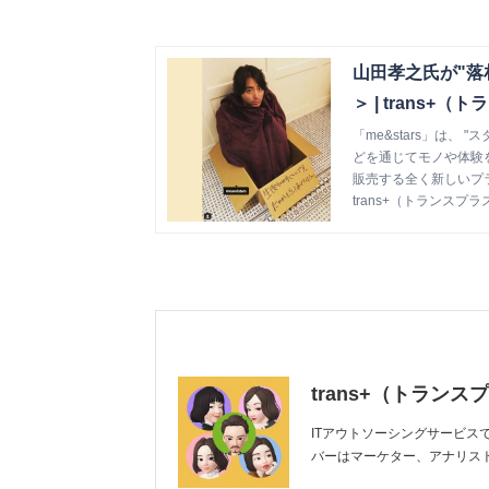
山田孝之氏が"落
＞ | trans+
「me&stars」は
どを通じてモノや体験
販売する全く新しいプ
trans+（トランスプラ
trans+（トランス
ITアウトソーシングサービ
バーはマーケター、アナリス