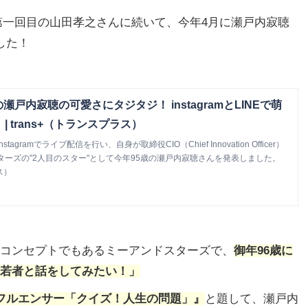
では第一回目の山田孝之さんに続いて、今年4月に瀬戸内寂聴
した！
瀬戸内寂聴の可愛さにタジタジ！ instagramとLINEで萌
| trans+（トランスプラス）
agramでライブ配信を行い、自身が取締役CIO（Chief Innovation Officer）
ーズの"2人目のスター"として今年95歳の瀬戸内寂聴さんを発表しました。
ス）
コンセプトでもあるミーアンドスターズで、
御年96歳に
若者と話をしてみたい！」
フルエンサー「クイズ！人生の問題」』
と題して、瀬戸内