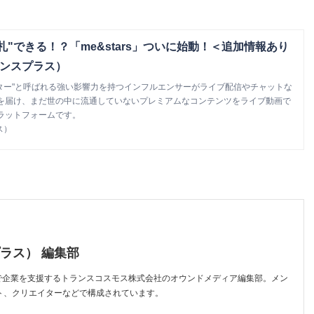
札"できる！？「me&stars」ついに始動！＜追加情報あり
（トランスプラス）
、 "スター"と呼ばれる強い影響力を持つインフルエンサーがライブ配信やチャットな
を届け、まだ世の中に流通していないプレミアムなコンテンツをライブ動画で
ラットフォームです。
ス）
プラス） 編集部
スで企業を支援するトランスコスモス株式会社のオウンドメディア編集部。メン
ト、クリエイターなどで構成されています。