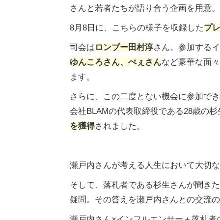
さんと若者たちが語り合う企画を用意。
8月8日に、こちらの様子を収録した
プレ
司会は
ロンブー田村淳
さん。参加するイ
ゆんころさん、ぺぇさん
など豪華な面々
ます。
さらに、この二度とない機会に参加でき
会社BLAMの代表取締役である28歳の
を獲得
されました。
瀬戸内さんが考える人生において大切な
そして、落札者である杉生さんが聞きた
疑問。その答えを瀬戸内さんとの交流の
瀬戸内さん×インフルエンサー＋落札者