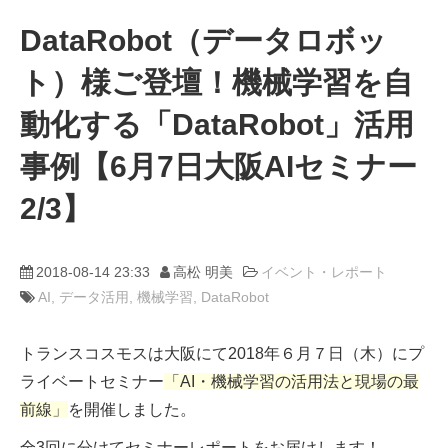
DataRobot（データロボッ
動画
ト）様ご登壇！機械学習を自
trans-DXプロデューサー
動化する「DataRobot」活用
事例【6月7日大阪AIセミナー
2/3】
2018-08-14 23:33
高松 明美
イベント・レポート
AI
データ活用
機械学習
DataRobot
トランスコスモスは大阪にて2018年６月７日（木）にプ
ライベートセミナー
「AI・機械学習の活用法と現場の最
前線」
を開催しました。
全3回に分けてセミナーレポートをお届けします！