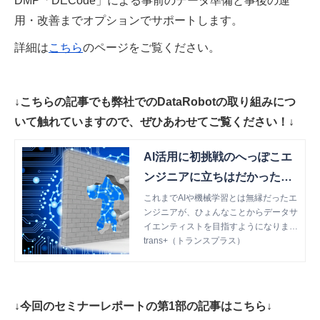
DMP「DECode」による事前のデータ準備と事後の運
用・改善までオプションでサポートします。
詳細は
こちら
のページをご覧ください。
↓こちらの記事でも弊社でのDataRobotの取り組みにつ
いて触れていますので、ぜひあわせてご覧ください！↓
AI活用に初挑戦のへっぽこエ
ンジニアに立ちはだかった3
つの壁 | trans+（トランスプ
これまでAIや機械学習とは無縁だったエ
ンジニアが、ひょんなことからデータサ
ラス）
イエンティストを目指すようになりまし
た。 そんなデータサイエンティストへ
trans+（トランスプラス）
の道に立ちはだかった3つの壁と、それ
を解決した方法/技術についてご紹介し
ます。
↓今回のセミナーレポートの第1部の記事はこちら↓