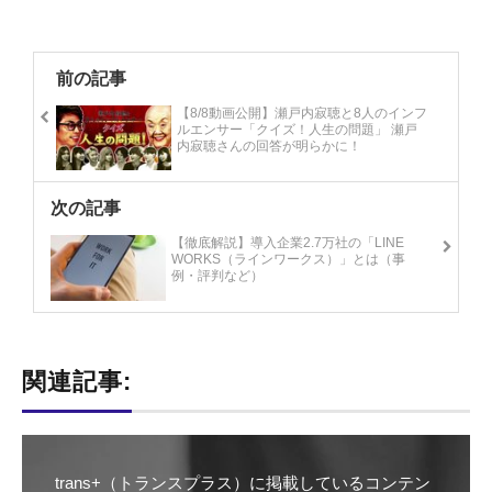
前の記事
【8/8動画公開】瀬戸内寂聴と8人のインフ
ルエンサー「クイズ！人生の問題」 瀬戸
内寂聴さんの回答が明らかに！
次の記事
【徹底解説】導入企業2.7万社の「LINE
WORKS（ラインワークス）」とは（事
例・評判など）
関連記事:
trans+（トランスプラス）に掲載しているコンテン