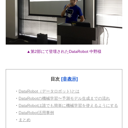
▲第2部にて登壇されたDataRobot 中野様
目次
[非表示]
・
DataRobot（データロボット)とは
・
DataRobotの機械学習〜予測モデル生成までの流れ
・
DataRobotは誰でも簡単に機械学習を使えるようにする
・
DataRobot活用事例
・
まとめ