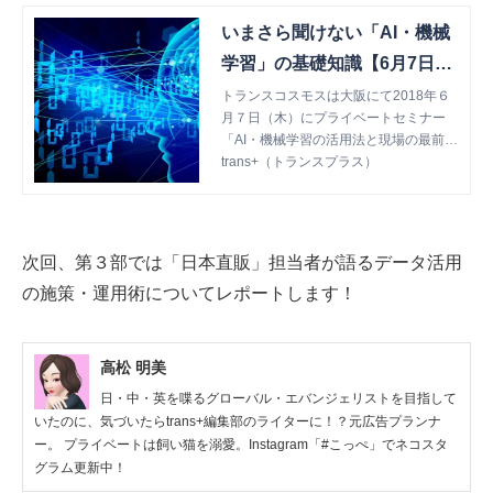
いまさら聞けない「AI・機械
学習」の基礎知識【6月7日大
阪AIセミナー1/3】 | trans+
トランスコスモスは大阪にて2018年６
月７日（木）にプライベートセミナー
（トランスプラス）
「AI・機械学習の活用法と現場の最前
線」を開催しました。 今回から全3回に
trans+（トランスプラス）
分けてセミナーレポートをお届けしま
す！
次回、第３部では「日本直販」担当者が語るデータ活用
の施策・運用術についてレポートします！
高松 明美
日・中・英を喋るグローバル・エバンジェリストを目指して
いたのに、気づいたらtrans+編集部のライターに！？元広告プランナ
ー。 プライベートは飼い猫を溺愛。Instagram「#こっぺ」でネコスタ
グラム更新中！