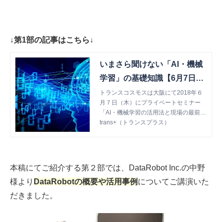
↓第1部の記事はこちら↓
いまさら聞けない「AI・機械
学習」の基礎知識【6月7日大
阪AIセミナー1/3】 | trans+
トランスコスモスは大阪にて2018年６
月７日（木）にプライベートセミナー
（トランスプラス）
「AI・機械学習の活用法と現場の最前
線」を開催しました。 今回から全3回に
trans+（トランスプラス）
分けてセミナーレポートをお届けしま
す！
本稿にてご紹介する第２部では、DataRobot Inc.の中野
様より
DataRobotの概要や活用事例
についてご講演いた
だきました。