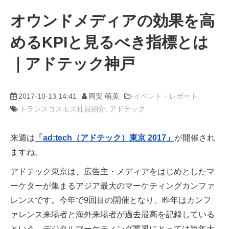
オウンドメディアの効果を高
動画
めるKPIと見るべき指標とは
trans-DXプロデューサー
｜アドテック神戸
2017-10-13 14:41
岡安 萌美
イベント・レポート
トランスコスモス社員紹介
アドテック
来週は
「ad:tech（アドテック）東京 2017」
が開催され
ますね。
アドテック東京は、広告主・メディアをはじめとしたマ
ーケターが集まるアジア最大のマーケティングカンファ
レンスです。今年で9回目の開催となり、昨年はカンフ
ァレンス来場者と海外来場者が過去最高を記録している
という、デジタルマーケティング業界にとっては毎年大