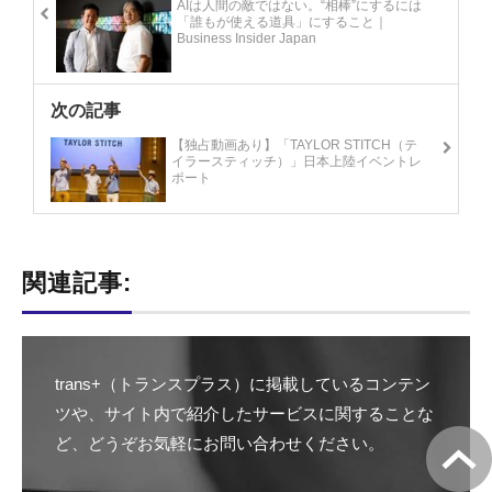
AIは人間の敵ではない。“相棒”にするには
「誰もが使える道具」にすること｜
Business Insider Japan
次の記事
【独占動画あり】「TAYLOR STITCH（テ
イラースティッチ）」日本上陸イベントレ
ポート
関連記事:
trans+（トランスプラス）に掲載しているコンテン
ツや、サイト内で紹介したサービスに関することな
ど、どうぞお気軽にお問い合わせください。