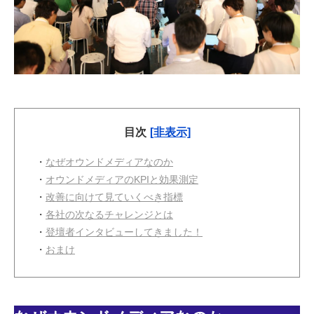
目次
[非表示]
・
なぜオウンドメディアなのか
・
オウンドメディアのKPIと効果測定
・
改善に向けて見ていくべき指標
・
各社の次なるチャレンジとは
・
登壇者インタビューしてきました！
・
おまけ