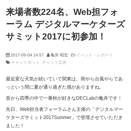
来場者数224名、Web担フォ
動画
ーラム デジタルマーケターズ
trans-DXプロデューサー
サミット2017に初参加！
2017-09-04 14:57
亀井 昭宏
イベント・レポート
チャットボット
チャット広告
最近変な天気が続いていて関東は、雨やら台風やらであ
っという間に夏が通り過ぎた感がありますね。
昔から四季の中で一番秋が好きなDECLabの亀井です！
先日、Web担当者フォーラムさん主催の「デジタルマー
ケターズサミット2017Summer」で登壇させていただき
ました！