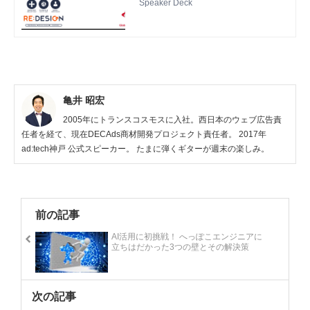
Speaker Deck
亀井 昭宏
2005年にトランスコスモスに入社。西日本のウェブ広告責
任者を経て、現在DECAds商材開発プロジェクト責任者。 2017年
ad:tech神戸 公式スピーカー。 たまに弾くギターが週末の楽しみ。
前の記事
AI活用に初挑戦！ へっぽこエンジニアに
立ちはだかった3つの壁とその解決策
次の記事