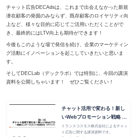
チャット広告DECAdsは、これまで出会えなかった新規
潜在顧客の発掘のみならず、既存顧客のロイヤリティ向
上など、様々な目的に応じてご活用いただくことがで
き、最終的にはLTV向上も期待ができます！
今後もこのような場で発信を続け、企業のマーケティン
グ活動にイノベーションを起こしていきたいと思いま
す。
そしてDECLab（デックラボ）では特別に、今回の講演
資料を公開しちゃいます！ ぜひご覧ください！
チャット活用で変わる！新し
いWebプロモーション戦略 ～
顧客エンゲージメントを高め
トランスコスモス株式会社によるチャッ
ト広告に関する講演資料です。
る「チャット✕広告」とは～