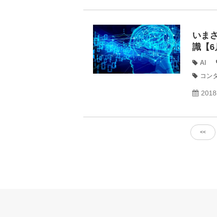
いま
識【6
AI
コン
2018
<<