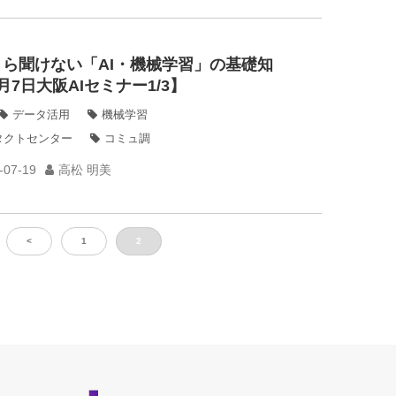
さら聞けない「AI・機械学習」の基礎知
月7日大阪AIセミナー1/3】
データ活用
機械学習
タクトセンター
コミュ調
-07-19
高松 明美
<
1
2