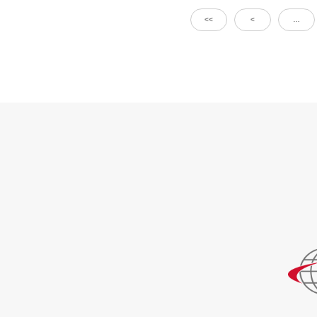
<<
<
…