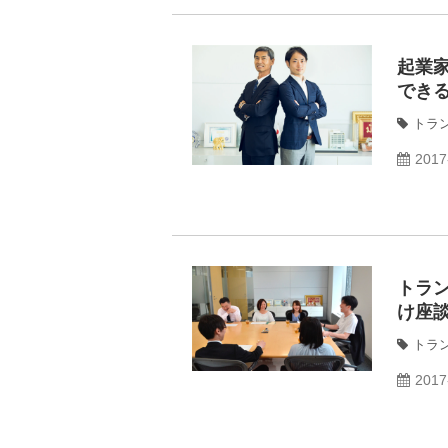
起業
でき
トラ
2017
トラ
け座
トラ
2017