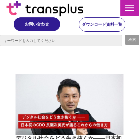
お問い合わせ
ダウンロード資料一覧
サービス概要
サービス
イベント・レポート
ニュース
コラム
事例
デジタル社会をどう生き抜くか――日本初