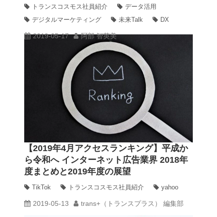
ップに訊く、今期のビジョン
トランスコスモス社員紹介
データ活用
デジタルマーケティング
未来Talk
DX
2019-05-17
阿部 智英美
【2019年4月アクセスランキング】平成か
ら令和へ インターネット広告業界 2018年
度まとめと2019年度の展望
TikTok
トランスコスモス社員紹介
yahoo
2019-05-13
trans+（トランスプラス） 編集部