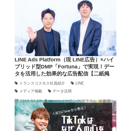
LINE Ads Platform（現 LINE広告）×ハイ
ブリッド型DMP「Fortuna」で実現！デー
タを活用した効果的な広告配信【二紙掲
載：アドタイ、SuperMagazine】
トランスコスモス社員紹介
LINE
メディア掲載
データ活用
2019-04-26
trans+（トランスプラス） 編集部