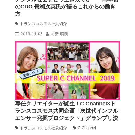
のCDO 長瀬次英氏が語るこれからの働き
方
動画
トランスコスモス社員紹介
2019-11-08
岡安 萌美
trans-DXプロデューサー
専任クリエイターが誕生！C Channel×ト
ランスコスモス共同企画「次世代インフル
エンサー発掘プロジェクト」グランプリ決
定＆ 「SUPER C CHANNEL 2019」密着
トランスコスモス社員紹介
C Channel
レポート