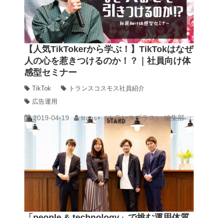
【人気TikTokerから学ぶ！】TikTokはなぜ
人の心を惹きつけるのか！？｜社員向け体
感型セミナー
TikTok
トランスコスモス社員紹介
広告運用
2019-04-19
trans+（トランスプラス） 編集部
「people & technology」で挑む運用体質