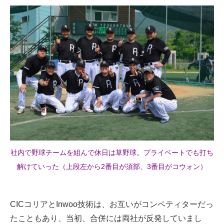
社内で野球チームを組んで休日は草野球。プライベートでも打ち
解けていった（上段左から2番目が須部、3番目がコウォン）
CICコリアとInwoo技術は、お互いがコンペティターだっ
たこともあり、当初、合併には両社が反発していまし