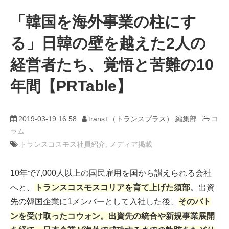
「韓国を海外事業の柱にす
動画
る」日韓の壁を越えた2人の
trans-DXプロデューサー
経営者たち、覚悟と苦難の10
年間【PRTable】
2019-03-19 16:58
trans+（トランスプラス） 編集部
コ
ラム
トランスコスモス社員紹介
メディア掲載
10年で7,000人以上の国民雇用を国から讃えられる会社
へと、
トランスコスモスコリアを育て上げた須部
。出資
先の韓国企業に1メンバーとして入社した後、
そのバト
ンを受け取ったコウォン。出資先の統合や新規事業展開