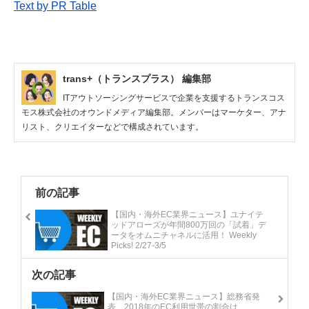
Text by PR Table
trans+（トランスプラス） 編集部
ITアウトソーシングサービスで企業を支援するトランスコス
モス株式会社のオウンドメディア編集部。メンバーはマーケター、アナ
リスト、クリエイターなどで構成されています。
前の記事
【国内・海外EC業界ニュース】ユナイテ
ッドアローズが年間800万回の「試着」デ
ータをオムニチャネルに活用！ Weekly
Picks! 2/27-3/5
次の記事
【国内・海外EC業界ニュース】総務省発
表、2018年のEC利用世帯の割合は