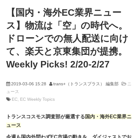
【国内・海外EC業界ニュー
動画
ス】物流は「空」の時代へ。
trans-DXプロデューサー
ドローンでの無人配送に向け
て、楽天と京東集団が提携。
Weekly Picks! 2/20-2/27
2019-03-06 15:28
trans+（トランスプラス） 編集部
ニ
ュース
EC
EC Weekly Topics
トランスコスモス調査部が厳選する
国内・海外EC業界ニ
ュース
今週も国内外問わずEC市場の動きを、ダイジェストでお