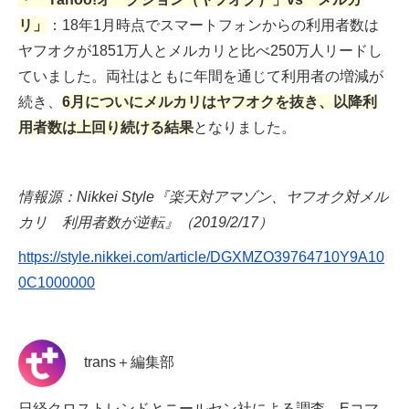
リ」
：18年1月時点でスマートフォンからの利用者数は
ヤフオクが1851万人とメルカリと比べ250万人リードし
ていました。両社はともに年間を通じて利用者の増減が
続き、
6月についにメルカリはヤフオクを抜き、以降利
用者数は上回り続ける結果
となりました。
情報源：Nikkei Style『楽天対アマゾン、ヤフオク対メル
カリ 利用者数が逆転』（2019/2/17）
https://style.nikkei.com/article/DGXMZO39764710Y9A10
0C1000000
trans＋編集部
日経クロストレンドとニールセン社による調査。Eコマ