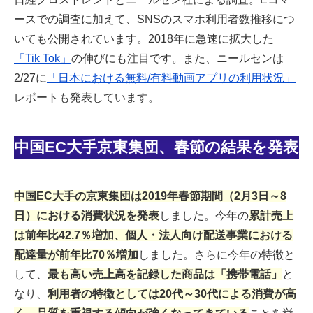
ースでの調査に加えて、SNSのスマホ利用者数推移につ
いても公開されています。2018年に急速に拡大した
「Tik Tok」
の伸びにも注目です。また、ニールセンは
2/27に
「日本における無料/有料動画アプリの利用状況」
レポートも発表しています。
中国EC大手京東集団、春節の結果を発表
中国EC大手の京東集団は2019年春節期間（2月3日～8
日）における消費状況を発表
しました。今年の
累計売上
は前年比42.7％増加、個人・法人向け配送事業における
配達量が前年比70％増加
しました。さらに今年の特徴と
して、
最も高い売上高を記録した商品は「携帯電話」
と
なり、
利用者の特徴としては20代～30代による消費が高