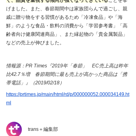
く、品質を重視する傾向が強くなってきている
ことを挙
げました。また、春節期間中は家族団らんで過ごし、親
戚に贈り物をする習慣があるため「冷凍食品」や「海
鮮」のような食品・飲料の消費から「学習参考書」「高
齢者向け健康関連商品」、また縁起物の「貴金属製品」
などの売上が伸びました。
情報源：PR Times『2019年「春節」 EC売上高は昨年
比42.7％増 春節期間に最も売上が高かった商品は「携
帯電話」』（2019/02/18）
https://prtimes.jp/main/html/rd/p/000000052.000034149.ht
ml
trans＋編集部