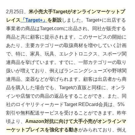
2月25日、
米小売大手Targetがオンラインマーケットプ
レイス
「Target+」
を新設
しました。Target+に出店する
事業者の商品はTarget.comに出品され、同社が販売する
商品と共に顧客に提示されます。このサービスの開始に
あたり、主要カテゴリーの取扱商材を増やしていく計画
で、特に、家具、玩具、エレクトロニクス、スポーツ関
連商品を挙げています。すでに、一部カテゴリーの取り
扱いが増えており、例えばランニングシューズや野球関
連用品、楽器などが挙げられます。顧客は出店者から商
品を購入した場合でも、Targetの直販と同様に、オンラ
インや店舗での商品の返品をすることができ、また、同
社のロイヤリティーカードTarget REDcard会員は、5%
割引や無料配送サービスを受けることができます。昨年
頃より、
Amazon対抗に向けて大手小売がオンラインマ
ーケットプレイスを強化する動き
がみられており、例え