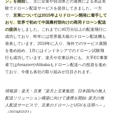
ン」を開始
し、主に企業や自治体との連携による実証実
験でドローン配送サービスを提供してきました。一方
で、
京東については2015年よりドローン開発に着手して
おり、世界で初めて中国農村部向けの商用ドローン配送
の提供
をしました。これまでに40万分以上の配達飛行に
成功しており、昨年には世界最大級のドローン配送機も
発表しています。2019年に入り、海外でのサービス展開
を進め始め、1月にはインドネシアでのドローン試験飛
行も成功しています。楽天や京東以外にも、大手EC事業
者ではAmazonやAlibabaもドローン配送への投資を進め
ており、今後も各社の取り組みが注目されます。
情報源：楽天・京東『楽天と京東集団、日本国内の無人
配送ソリューション構築に向けて連携を開始- 楽天の無
人配送サービスで、京東のドローンとUGVを活用へ – 』
（2019/02/21）