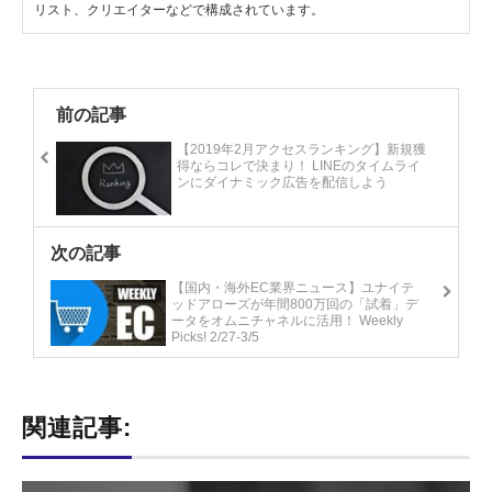
リスト、クリエイターなどで構成されています。
前の記事
【2019年2月アクセスランキング】新規獲
得ならコレで決まり！ LINEのタイムライ
ンにダイナミック広告を配信しよう
次の記事
【国内・海外EC業界ニュース】ユナイテ
ッドアローズが年間800万回の「試着」デ
ータをオムニチャネルに活用！ Weekly
Picks! 2/27-3/5
関連記事: