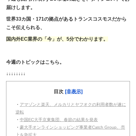
届けします。
世界33カ国・171の拠点があるトランスコスモスだから
こそ伝えられる、
国内外EC業界の「今」が、5分でわかります。
今週のトピックはこちら。
↓↓↓↓↓↓↓↓
目次
[非表示]
・
アマゾンと楽天、メルカリとヤフオクの利用者数が遂に
逆転
・
中国EC大手京東集団、春節の結果を発表
・
豪大手オンラインショッピング事業者Catch Group、売
上を急拡大