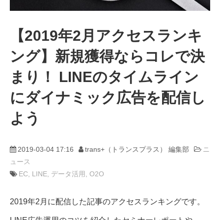
動画
【2019年2月アクセスランキ
ング】新規獲得ならコレで決
trans-DXプロデューサー
まり！ LINEのタイムライン
にダイナミック広告を配信し
よう
2019-03-04 17:16
trans+（トランスプラス） 編集部
ニ
ュース
EC
LINE
データ活用
O2O
2019年2月に配信した記事のアクセスランキングです。