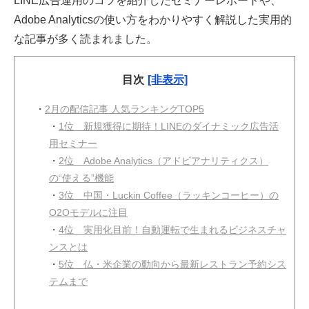
LINE広告運用のコツを紹介したセミナーレポートや、
Adobe Analyticsの使い方をわかりやすく解説した実用的
な記事が多く読まれました。
目次
[非表示]
・
2月の配信記事 人気ランキングTOP5
・
1位 新規獲得に期待！LINEのダイナミック広告活
用セミナー
・
2位 Adobe Analytics（アドビアナリティクス）
の“使える”機能
・
3位 中国・Luckin Coffee（ラッキンコーヒー）の
O2Oモデルに注目
・
4位 実用化目前！自動運転で生まれるビジネスチャ
ンスとは
・
5位 仏・米企業の動向から最新レストラン予約シス
テムまで