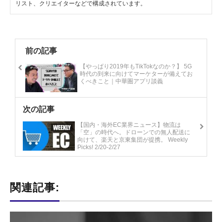
リスト、クリエイターなどで構成されています。
前の記事
【やっぱり2019年もTikTokなのか？】 5G
時代の到来に向けてマーケターが備えてお
くべきこと｜中華圏アプリ談義
次の記事
【国内・海外EC業界ニュース】物流は
「空」の時代へ。ドローンでの無人配送に
向けて、楽天と京東集団が提携。 Weekly
Picks! 2/20-2/27
関連記事: