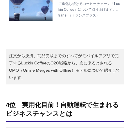
て進化し続けるコーヒーチェーン「Luc
は？【ネットショップ担当者
kin Coffee」について取り上げます。
フォーラム】 | trans+（トラ
「中国最速のユニコーン企業」として業
trans+（トランスプラス）
ンスプラス）
界1位スターバックスを脅かす、そのビ
ジネスについて、詳しく解説します。
注文から決済、商品受取までのすべてがモバイルアプリで完
了するLuckin CoffeeのO2O戦略から、次に来るとされる
OMO（Online Merges with Offline）モデルについて紹介して
います。
4位 実用化目前！自動運転で生まれる
ビジネスチャンスとは