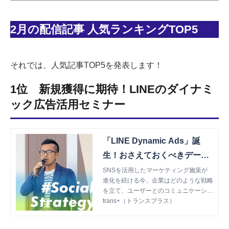
2月の配信記事 人気ランキングTOP5
それでは、人気記事TOP5を発表します！
1位 新規獲得に期待！LINEのダイナミ
ック広告活用セミナー
「LINE Dynamic Ads」誕
生！おさえておくべきデータ
フィード運用のポイントとは
SNSを活用したマーケティング施策が
進化を続ける今、企業はどのような戦略
【#Social Ads Strategy 2019
を立て、ユーザーとのコミュニケーショ
レポート】２/2 | trans+（ト
ンを深めていくべきなのでしょうか。
trans+（トランスプラス）
ランスプラス）