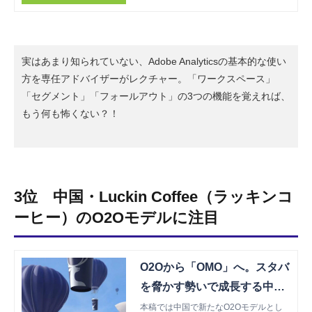
です。本稿では専任アドバイザーが、絶
対使うべき3つの機能をご説明します。
実はあまり知られていない、Adobe Analyticsの基本的な使い
方を専任アドバイザーがレクチャー。「ワークスペース」
「セグメント」「フォールアウト」の3つの機能を覚えれば、
もう何も怖くない？！
3位 中国・Luckin Coffee（ラッキンコ
ーヒー）のO2Oモデルに注目
O2Oから「OMO」へ。スタバ
を脅かす勢いで成長する中国
「Luckin Coffee」の戦略と
本稿では中国で新たなO2Oモデルとし