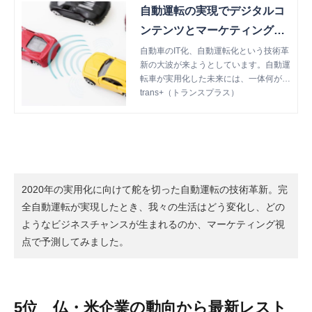
自動運転の実現でデジタルコ
ンテンツとマーケティングが
変わる！【2020未来予想図】
自動車のIT化、自動運転化という技術革
新の大波が来ようとしています。自動運
| trans+（トランスプラス）
転車が実用化した未来には、一体何が待
っているのでしょうか。今回は自動運転
trans+（トランスプラス）
が実現すると私たちの生活やビジネスは
どう変わるのかを考えてみたいと思いま
す。
2020年の実用化に向けて舵を切った自動運転の技術革新。完
全自動運転が実現したとき、我々の生活はどう変化し、どの
ようなビジネスチャンスが生まれるのか、マーケティング視
点で予測してみました。
5位 仏・米企業の動向から最新レスト