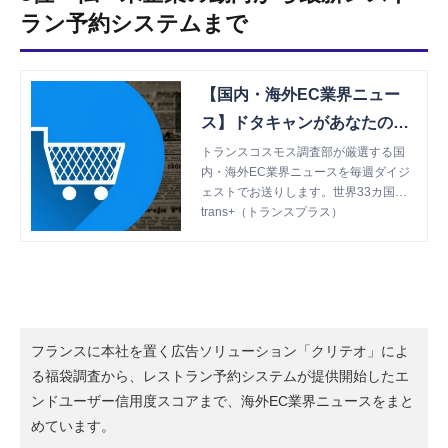
ラン予約システムまで
【国内・海外EC業界ニュー
ス】ドタキャンがあなたの
「信用」に繋がる？レストラ
トランスコスモス調査部が厳選する国
内・海外EC業界ニュースを毎週ダイジ
ン予約ソリューションTable
ェストでお送りします。世界33カ国・1
Check、独自の信用スコアを
71の拠点があるトランスコスモスだか
trans+（トランスプラス）
発表！Weekly Picks! 1/24-1/3
らこそお届けできる、 国内外EC業界の
「今」が、5分でわかります。
0｜【trans＋（トランスプラ
ス）】トランスコスモスのデ
ジタルトランスフォーメーシ
ョン情報サイト | trans+（ト
フランスに本社を置く広告ソリューション「クリテオ」によ
ランスプラス）
る福袋調査から、レストラン予約システムが提供開始したエ
ンドユーザー信用度スコアまで、海外EC業界ニュースをまと
めています。