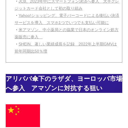
・
JCB、2023年中にスマートフォン決済へ参入 大手クレ
ジットカード会社として初の取り組み
・
Yahoo!ショッピング、電子バーコードによる後払い決済
サービスを導入 スマホ1つでいつでも支払い可能に
・
米アマゾン、中小薬局との協業で日本のオンライン処方
薬販売に参入
・
SHEIN、著しい業績成長を記録 2022年上半期GMVは
前年同期比50％増
アリババ傘下のラザダ、ヨーロッパ市場
へ参入 アマゾンに対抗する狙い