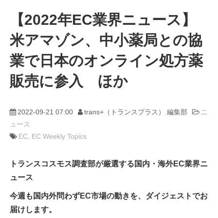
【2022年EC業界ニュース】
動画
米アマゾン、中小薬局との協
trans-DXプロデューサー
業で日本のオンライン処方薬
販売に参入 ほか
2022-09-21 07:00
trans+（トランスプラス） 編集部
ニ
ュース
EC
EC Weekly Topics
トランスコスモス調査部が厳選する国内・海外EC業界ニ
ュース
今週も国内外問わずEC市場の動きを、ダイジェストでお
届けします。