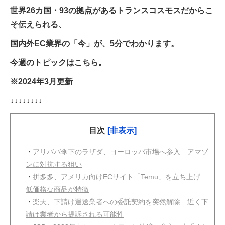
世界26カ国・93の拠点があるトランスコスモスだからこ
そ伝えられる、
国内外EC業界の「今」が、5分でわかります。
今週のトピックはこちら。
※2024年3月更新
↓↓↓↓↓↓↓↓
目次
[非表示]
・
アリババ傘下のラザダ、ヨーロッパ市場へ参入 アマゾ
ンに対抗する狙い
・
拼多多、アメリカ向けECサイト「Temu」を立ち上げ
低価格な商品が特徴
・
楽天、下請け運送業者への委託契約を突然解除 近く下
請け業者から提訴される可能性