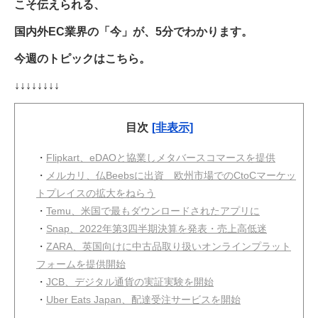
こそ伝えられる、
国内外EC業界の「今」が、5分でわかります。
今週のトピックはこちら。
↓↓↓↓↓↓↓↓
目次
[非表示]
・
Flipkart、eDAOと協業しメタバースコマースを提供
・
メルカリ、仏Beebsに出資 欧州市場でのCtoCマーケッ
トプレイスの拡大をねらう
・
Temu、米国で最もダウンロードされたアプリに
・
Snap、2022年第3四半期決算を発表・売上高低迷
・
ZARA、英国向けに中古品取り扱いオンラインプラット
フォームを提供開始
・
JCB、デジタル通貨の実証実験を開始
・
Uber Eats Japan、配達受注サービスを開始