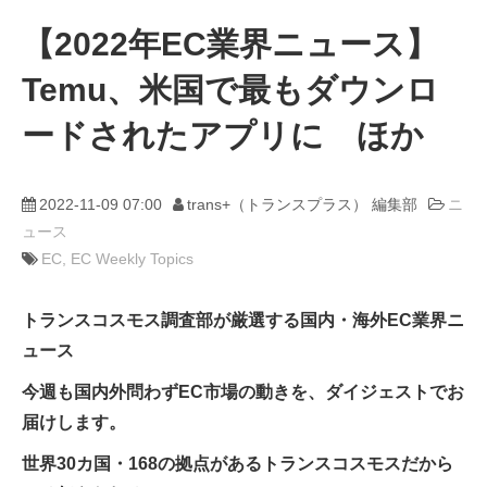
【2022年EC業界ニュース】
動画
Temu、米国で最もダウンロ
trans-DXプロデューサー
ードされたアプリに ほか
2022-11-09 07:00
trans+（トランスプラス） 編集部
ニ
ュース
EC
EC Weekly Topics
トランスコスモス調査部が厳選する国内・海外EC業界ニ
ュース
今週も国内外問わずEC市場の動きを、ダイジェストでお
届けします。
世界30カ国・168の拠点があるトランスコスモスだから