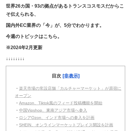
世界26カ国・93の拠点があるトランスコスモスだからこ
そ伝えられる、
国内外EC業界の「今」が、5分でわかります。
今週のトピックはこちら。
※2024年2月更新
↓↓↓↓↓↓↓↓
目次
[非表示]
・
楽天市場の常設店舗「カルチャーマーケット」が原宿に
オープン
・
Amazon、Tiktok風のフィード投稿機能を開始
・
中国Vipshop、東南アジア市場へ参入
・
ロシアOzon、インド市場への参入を計画
・
SHEIN、オンラインマーケットプレイス開設を計画