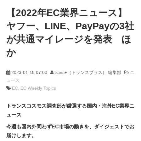
【2022年EC業界ニュース】
動画
ヤフー、LINE、PayPayの3社
trans-DXプロデューサー
が共通マイレージを発表 ほ
か
2023-01-18 07:00
trans+（トランスプラス） 編集部
ニ
ュース
EC
EC Weekly Topics
トランスコスモス調査部が厳選する国内・海外EC業界ニ
ュース
今週も国内外問わずEC市場の動きを、ダイジェストでお
届けします。