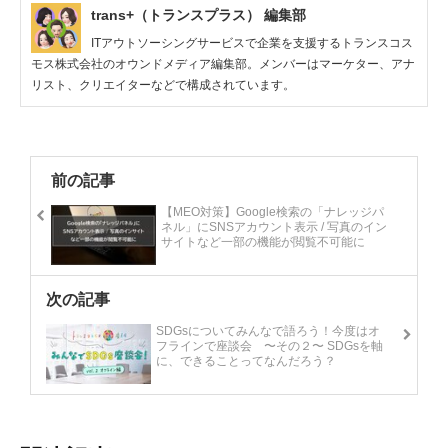
trans+（トランスプラス） 編集部
ITアウトソーシングサービスで企業を支援するトランスコス
モス株式会社のオウンドメディア編集部。メンバーはマーケター、アナ
リスト、クリエイターなどで構成されています。
前の記事
【MEO対策】Google検索の「ナレッジパ
ネル」にSNSアカウント表示 / 写真のイン
サイトなど一部の機能が閲覧不可能に
次の記事
SDGsについてみんなで語ろう！今度はオ
フラインで座談会 〜その２〜 SDGsを軸
に、できることってなんだろう？