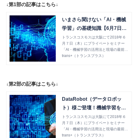
↓第1部の記事はこちら↓
いまさら聞けない「AI・機械
学習」の基礎知識【6月7日大
阪AIセミナー1/3】 | trans+
トランスコスモスは大阪にて2018年６
月７日（木）にプライベートセミナー
（トランスプラス）
「AI・機械学習の活用法と現場の最前
線」を開催しました。 今回から全3回に
trans+（トランスプラス）
分けてセミナーレポートをお届けしま
す！
↓第2部の記事はこちら↓
DataRobot（データロボッ
ト）様ご登壇！機械学習を自
動化する「DataRobot」活用
トランスコスモスは大阪にて2018年６
月７日（木）にプライベートセミナー
事例【6月7日大阪AIセミナー
「AI・機械学習の活用法と現場の最前
2/3】 | trans+（トランスプラ
線」を開催しました。 全3回に分けてセ
trans+（トランスプラス）