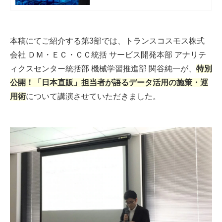
ス）
ミナーレポートをお届けします！
本稿にてご紹介する第3部では、トランスコスモス株式
会社 ＤＭ・ＥＣ・ＣＣ統括 サービス開発本部 アナリテ
ィクスセンター統括部 機械学習推進部 関谷純一が、
特別
公開！「日本直販」担当者が語るデータ活用の施策・運
用術
について講演させていただきました。