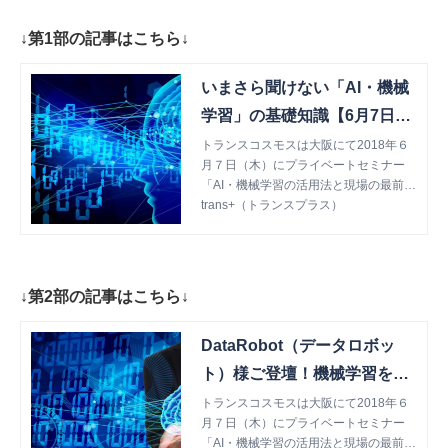
↓第1部の記事はこちら↓
いまさら聞けない「AI・機械
学習」の基礎知識【6月7日大
阪AIセミナー1/3】 | trans+
トランスコスモスは大阪にて2018年６
月７日（木）にプライベートセミナー
（トランスプラス）
「AI・機械学習の活用法と現場の最前
線」を開催しました。 今回から全3回に
trans+（トランスプラス）
分けてセミナーレポートをお届けしま
す！
↓第2部の記事はこちら↓
DataRobot（データロボッ
ト）様ご登壇！機械学習を自
動化する「DataRobot」活用
トランスコスモスは大阪にて2018年６
月７日（木）にプライベートセミナー
事例【6月7日大阪AIセミナー
「AI・機械学習の活用法と現場の最前