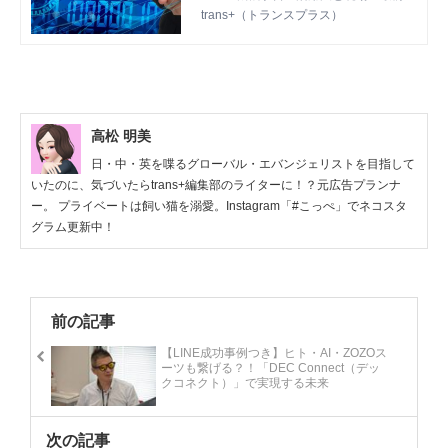
2/3】 | trans+（トランスプラ
線」を開催しました。 全3回に分けてセ
trans+（トランスプラス）
ス）
ミナーレポートをお届けします！
高松 明美
日・中・英を喋るグローバル・エバンジェリストを目指して
いたのに、気づいたらtrans+編集部のライターに！？元広告プランナ
ー。 プライベートは飼い猫を溺愛。Instagram「#こっぺ」でネコスタ
グラム更新中！
前の記事
【LINE成功事例つき】ヒト・AI・ZOZOス
ーツも繋げる？！「DEC Connect（デッ
クコネクト）」で実現する未来
次の記事