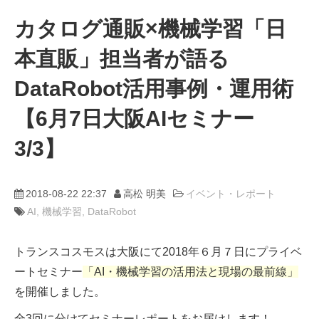
カタログ通販×機械学習「日
動画
本直販」担当者が語る
trans-DXプロデューサー
DataRobot活用事例・運用術
【6月7日大阪AIセミナー
3/3】
2018-08-22 22:37
高松 明美
イベント・レポート
AI
機械学習
DataRobot
トランスコスモスは大阪にて2018年６月７日にプライベ
ートセミナー
「AI・機械学習の活用法と現場の最前線」
を開催しました。
全3回に分けてセミナーレポートをお届けします！