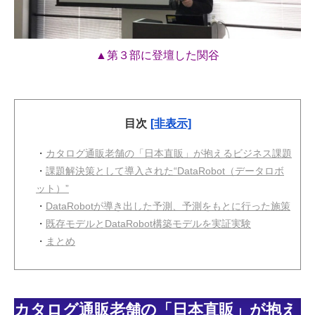
▲第３部に登壇した関谷
目次
[非表示]
・
カタログ通販老舗の「日本直販」が抱えるビジネス課題
・
課題解決策として導入された“DataRobot（データロボ
ット）”
・
DataRobotが導き出した予測、予測をもとに行った施策
・
既存モデルとDataRobot構築モデルを実証実験
・
まとめ
カタログ通販老舗の「日本直販」が抱え