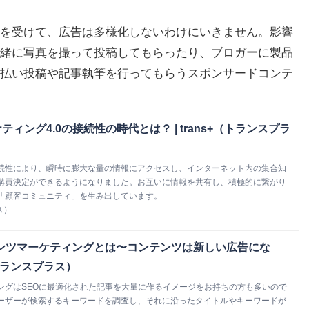
を受けて、広告は多様化しないわけにいきません。影響
緒に写真を撮って投稿してもらったり、ブロガーに製品
払い投稿や記事執筆を行ってもらうスポンサードコンテ
ィング4.0の接続性の時代とは？ | trans+（トランスプラ
続性により、瞬時に膨大な量の情報にアクセスし、インターネット内の集合知
購買決定ができるようになりました。お互いに情報を共有し、積極的に繋がり
「顧客コミュニティ」を生み出しています。
ス）
テンツマーケティングとは〜コンテンツは新しい広告にな
+（トランスプラス）
ングはSEOに最適化された記事を大量に作るイメージをお持ちの方も多いので
ーザーが検索するキーワードを調査し、それに沿ったタイトルやキーワードが