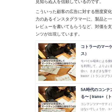
見知らぬ人を信頼しているのです。
こういった顧客の広告に対する態度変化
力のあるインスタグラマーに、製品と一
レビューを書いてもらうなど、対価を支
ンツが出現しています。
コトラーのマーケテ
ス）
モバイル端末による接
を利用して、よりよい
合い、さまざまな形で
trans+（トランスプラ
5A時代のコン
る〜 | trans
コンテンツマーケティ
はないでしょうか。ユ