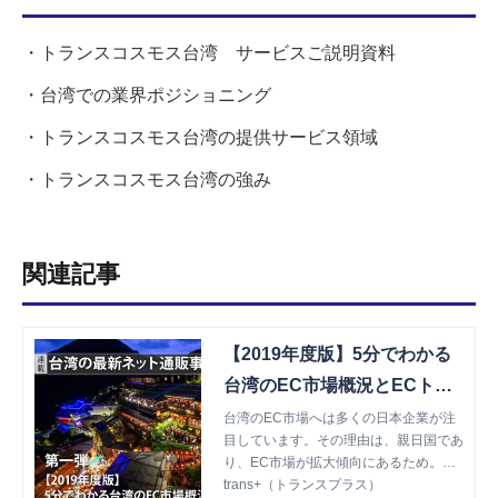
・トランスコスモス台湾 サービスご説明資料
・台湾での業界ポジショニング
・トランスコスモス台湾の提供サービス領域
・トランスコスモス台湾の強み
関連記事
【2019年度版】5分でわかる
台湾のEC市場概況とECトレ
ンド～トランスコスモス台湾
台湾のEC市場へは多くの日本企業が注
目しています。その理由は、親日国であ
からの現地レポート～ | trans
り、EC市場が拡大傾向にあるため。本
+（トランスプラス）
稿ではそうしたEC市場のトレンドと実
trans+（トランスプラス）