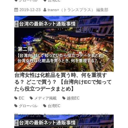
グローバル
台湾EC
2019-12-23
trans+（トランスプラス） 編集部
台湾女性は化粧品を買う時、何を重視す
る？ どこで買う？ 【台湾向けECで知って
たら役立つデータまとめ】
EC
メディア掲載
越境EC
グローバル
台湾EC
2019-12-16
trans+（トランスプラス） 編集部