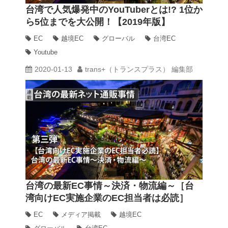
台湾で人気爆発中のYouTuberとは!? 1位か
ら5位までを大公開！【2019年版】
EC
越境EC
グローバル
台湾EC
Youtube
2020-01-13
trans+（トランスプラス） 編集部
台湾の最新EC事情～決済・物流編～［台
湾向けEC実施企業のEC担当者は必読］
EC
メディア掲載
越境EC