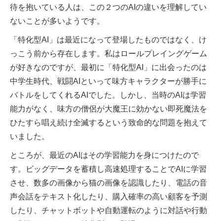
待を抱いている人は、この２つのAIの違いを理解してい
ないことが多いようです。
「特化型AI」は最近になって登場したものではなく、け
っこう前から存在します。私はロールプレイングゲーム
が好きなのですが、最初に「特化型AI」に出会ったのは
中学生時代、戦闘AIといって味方キャラクターが勝手に
バトルをしてくれるAIでした。しかし、当時のAIは学習
能力がなく、味方の僧侶が大魔王に効かない即死魔法を
ひたすら唱え続け全滅するという致命的な問題を抱えて
いました。
ところが、最近のAIはその学習能力を身につけたので
す。ビッグデータを蓄積し高速処理することでAIに学習
させ、数多の画像から猫の画像を認識したり、電話の音
声会話をテキスト化したり、購入確率の高い顧客を予測
したり、チャットボットや自動運転のように対話や行動