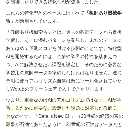
を制御したりできる特化型AIが登場しました。
これらの特化型AIのベースにはすべて
「教師あり機械学
習」
が活用されています。
「教師あり機械学習」とは、過去の教師データから反復
学習し、そこに潜むパターンを発見し、未知のデータに
あてはめて予測スコアを付ける技術のことです。特化型
AIを開発するためには、企業や業界の特性を踏まえつ
つ、AIに解決させたい課題を設定し、そのために必要な
学習用の教師データを準備しなければなりません。逆に
予測に使うアルゴリズム自体は既にツール化されていた
りWeb上のフリーウェアで入手できたりします。
つまり、
重要なのはAIのアルゴリズムではなく、AIが学
習するために必要な、設定した課題に対応した教師デー
タ
なのです。「Data Is New Oil」 （20世紀の経済の富の
源泉が石油であったように、21世紀の石油はデータだと