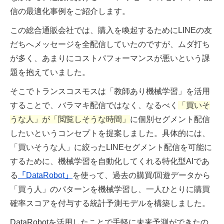
信の最適化事例をご紹介します。
この総合通販会社では、購入を喚起するためにLINEの友
だちへメッセージを全配信していたのですが、ムダ打ち
が多く、あまりにコストパフォーマンスが悪いという課
題を抱えていました。
そこでトランスコスモスは「教師あり機械学習」を活用
することで、バラマキ配信ではなく、なるべく
「買いそ
うな人」が「閲覧しそうな時間」
に個別セグメント配信
したいというコンセプトを提案しました。具体的には、
「買いそうな人」に絞ったLINEセグメント配信を可能に
するために、機械学習を自動化してくれる特化型AIであ
る
「
DataRobot
」
を使って、過去の購買/回遊データから
「買う人」のパターンを機械学習し、一人ひとりに購買
確率スコアを付与する統計予測モデルを構築しました。
DataRobotを活用したことで手軽に未来予測ができたの