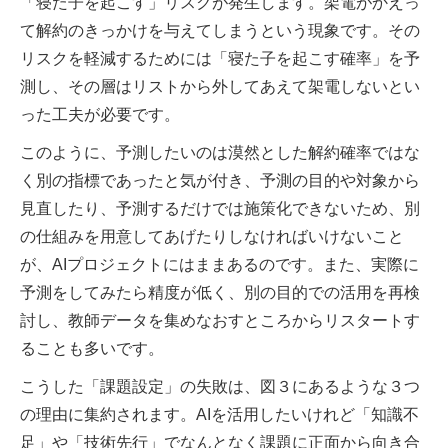
「寝た子を起こす」リスクが発生します。架電がかえっ
て解約のきっかけを与えてしまうという現象です。その
リスクを軽減するためには「寝た子を起こす確率」を予
測し、その層はリストから外してあえて架電しないとい
った工夫が必要です。
このように、予測したいのは漠然とした解約確率ではな
く別の指標であったと気が付き、予測の目的や対象から
見直したり、予測するだけでは施策化できないため、別
の仕組みを用意してあげたりしなければいけないこと
が、AIプロジェクトにはままあるのです。また、実際に
予測をしてみたら精度が低く、別の目的での活用を再検
討し、教師データを集めなおすところからリスタートす
ることも多いです。
こうした「課題設定」の失敗は、図３にあるような３つ
の理由に集約されます。AIを活用したいけれど「知識不
足」や「技術先行」でなんとなく課題に正面から向き合