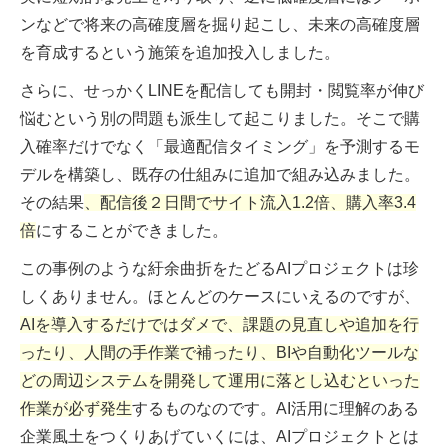
ンなどで将来の高確度層を掘り起こし、未来の高確度層
を育成するという施策を追加投入しました。
さらに、せっかくLINEを配信しても開封・閲覧率が伸び
悩むという別の問題も派生して起こりました。そこで購
入確率だけでなく「最適配信タイミング」を予測するモ
デルを構築し、既存の仕組みに追加で組み込みました。
その結果
、
配信後２日間でサイト流入1.2倍、購入率3.4
倍
にすることができました。
この事例のような紆余曲折をたどるAIプロジェクトは珍
しくありません。ほとんどのケースにいえるのですが、
AIを導入するだけではダメで、課題の見直しや追加を行
ったり、人間の手作業で補ったり、BIや自動化ツールな
どの周辺システムを開発して運用に落とし込むといった
作業が必ず発生
する
ものなのです。AI活用に理解のある
企業風土をつくりあげていくには、AIプロジェクトとは