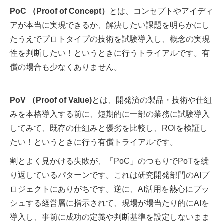
PoC （Proof of Concept）
とは、コンセプトやアイディ
アが本当に実現できるか、解決したい課題を明らかにし
たうえでプロトタイプの技術を試験導入し、概念の実現
性を判断したい！というときに行うトライアルです。有
償の場合も少なくありません。
PoV （Proof of Value)
とは、開発済の製品・技術や仕組
みを本格導入する前に、短期的に一部の業務に試験導入
してみて、既存の仕組みと優劣を比較し、ROIを検証し
たい！というときに行う有償トライアルです。
割とよく見かける失敗が、「PoC」のつもりでPoTを繰
り返しているパターンです。これは研究開発部門のAIプ
ロジェクトにありがちです。逆に、AI活用を熱心にプッ
シュする経営層に指示されて、現場が場当たり的にAIを
導入し、事前に成功の定義や判断基準を設定しないまま