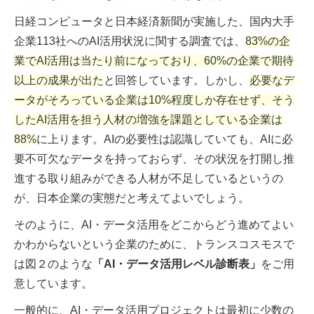
日経コンピュータと日本経済新聞が実施した、国内大手
企業113社へのAI活用状況に関する調査では、
83%の企
業でAI活用は当たり前になっており、60%の企業で期待
以上の成果が出た
と回答しています。しかし、
必要なデ
ータがそろっている企業は10%程度しか存在せず、そう
したAI活用を担う人材の増強を課題としている企業は
88%
に上ります。AIの必要性は認識していても、AIに必
要不可欠なデータを持っておらず、その状況を打開し推
進する取り組みができる人材が不足しているというの
が、日本企業の実態だと考えてよいでしょう。
そのように、AI・データ活用をどこからどう進めてよい
かわからないという企業のために、トランスコスモスで
は図２のような
「AI・データ活用レベル診断表」
をご用
意しています。
一般的に、AI・データ活用プロジェクトは最初に少数の