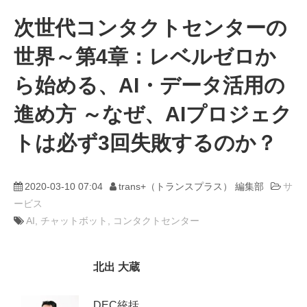
次世代コンタクトセンターの
動画
世界～第4章：レベルゼロか
trans-DXプロデューサー
ら始める、AI・データ活用の
進め方 ～なぜ、AIプロジェク
トは必ず3回失敗するのか？
2020-03-10 07:04
trans+（トランスプラス） 編集部
サ
ービス
AI
チャットボット
コンタクトセンター
北出 大蔵
DEC統括