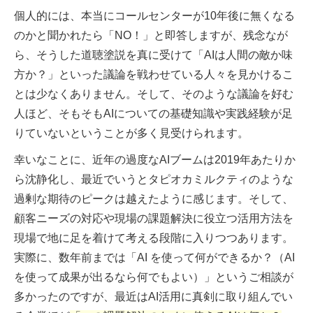
個人的には、本当にコールセンターが10年後に無くなる
のかと聞かれたら「NO！」と即答しますが、残念なが
ら、そうした道聴塗説を真に受けて「AIは人間の敵か味
方か？」といった議論を戦わせている人々を見かけるこ
とは少なくありません。そして、そのような議論を好む
人ほど、そもそもAIについての基礎知識や実践経験が足
りていないということが多く見受けられます。
幸いなことに、近年の過度なAIブームは2019年あたりか
ら沈静化し、最近でいうとタピオカミルクティのような
過剰な期待のピークは越えたように感じます。そして、
顧客ニーズの対応や現場の課題解決に役立つ活用方法を
現場で地に足を着けて考える段階に入りつつあります。
実際に、数年前までは「AI を使って何ができるか？（AI
を使って成果が出るなら何でもよい）」というご相談が
多かったのですが、最近はAI活用に真剣に取り組んでい