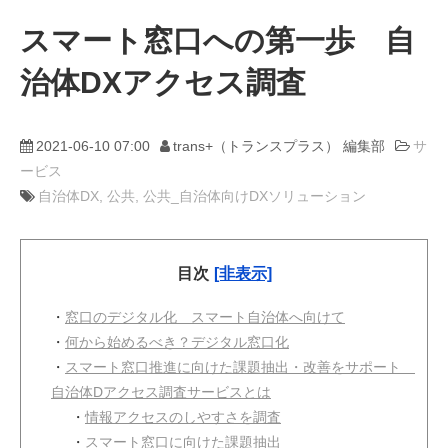
スマート窓口への第一歩 自
動画
治体DXアクセス調査
trans-DXプロデューサー
2021-06-10 07:00
trans+（トランスプラス） 編集部
サ
ービス
自治体DX
公共
公共_自治体向けDXソリューション
目次
[非表示]
・
窓口のデジタル化 スマート自治体へ向けて
・
何から始めるべき？デジタル窓口化
・
スマート窓口推進に向けた課題抽出・改善をサポート
自治体Dアクセス調査サービスとは
・
情報アクセスのしやすさを調査
・
スマート窓口に向けた課題抽出