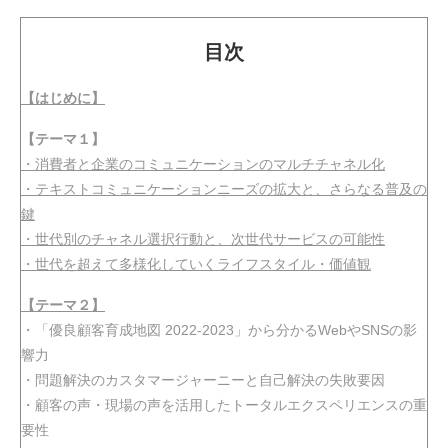
目次
動画
【はじめに】
【テーマ１】
・消費者と企業のコミュニケーションのマルチチャネル化
・テキストコミュニケーションニーズの拡大と、さらなる普及の
鍵
・世代別のチャネル選択行動と、次世代サービスの可能性
・世代を超えて多様化していくライフスタイル・価値観
【テーマ２】
・「優良顧客育成地図 2022-2023」から分かるWebやSNSの影
響力
・問題解決のカスタマージャーニーと自己解決の失敗要因
・顧客の声・現場の声を活用したトータルエクスペリエンスの重
要性