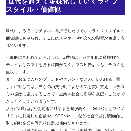
 世代を超えて多様化していくライフ
スタイル・価値観
世代による違いはチャネル選択行動だけでなくライフスタイル・
価値観にもみられ、そこにはスマホ・SNS文化の影響が色濃く表
れています。
一般的に言われているように、Z世代はデジタル化に積極的で、
テレビよりスマホを見る時間が長く、マス広告よりもクチコミを
重視します。
また、お気に入りのブランドやタレントなどの、いわゆる「推
し」に対しては、自らの消費行動により人気を買い支え、クチコ
ミの拡散に協力することで、企業や社会に影響を及ぼすことがで
きると考えているようです。
さらにZ世代は社会問題に対する意識が高く、LGBTQなどマイノ
リティに配慮した企業や、SDGsやエコなど社会問題に積極的に
取り組む企業を優先的に選ぶ傾向があります。
ただし、他者のルール・モラル違反にも敏感で、許せないという