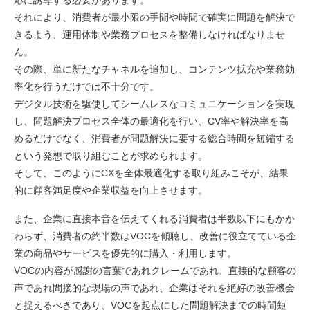
応に誘導する必要があります。
それにより、消費者が最小限の手間や時間で確実に問題を解決で
きるよう、運用体制や業務プロセスを整備しなければなりませ
ん。
その際、単に新たなチャネルを追加し、コンテンツ拡充や業務効
率化を行うだけでは不十分です。
デジタル技術を駆使してシームレスなコミュニケーションを実現
し、問題解決プロセス全体の最適化を行い、CV率や解決率を高
めるだけでなく、消費者が問題解決に要する総合時間を短縮する
という発想で取り組むことが求められます。
そして、このようにCXを全体最適化する取り組みこそが、結果
的に顧客満足度や企業収益を向上させます。
また、企業に直接本音を伝えてくれる消費者は半数以下にもかか
わらず、消費者の約半数はVOCを傾聴し、改善に役立てている企
業の商品やサービスを優先的に購入・利用します。
VOCの内容が感謝の言葉であれクレームであれ、直接的な顧客の
声であれ間接的な現場の声であれ、企業はそれを絶好の改善機会
と捉えるべきであり、VOCを起点にした問題解決までの時間短