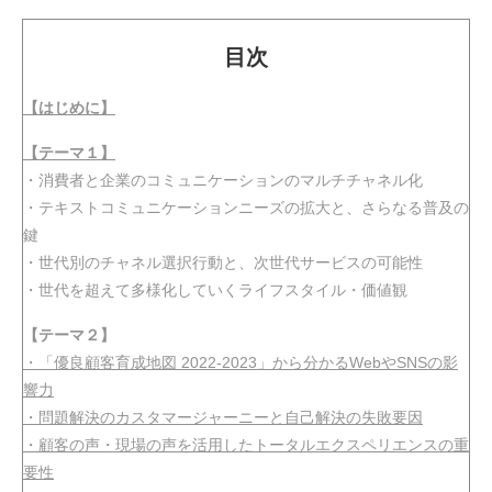
目次
動画
【はじめに】
【テーマ１】
・消費者と企業のコミュニケーションのマルチチャネル化
・テキストコミュニケーションニーズの拡大と、さらなる普及の
鍵
・世代別のチャネル選択行動と、次世代サービスの可能性
・世代を超えて多様化していくライフスタイル・価値観
【テーマ２】
・「優良顧客育成地図 2022-2023」から分かるWebやSNSの影
響力
・問題解決のカスタマージャーニーと自己解決の失敗要因
・顧客の声・現場の声を活用したトータルエクスペリエンスの重
要性