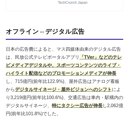
の日本法人（ByteDance株式会社）は3
TechCrunch Japan
月12日、2月3日付けで日本経済団体連
合会（経団連）に入会したことを明らか
にした。
オフライン⇔デジタル広告
日本の広告費によると、マス四媒体由来のデジタル広告
は、民放公式テレビポータルアプリ
「TVer」などのテレ
ビメディアデジタルや、スポーツコンテンツのライブ・
ハイライト配信などのプロモーションメディアが伸長
し、715億円(前年比122.9%)、屋外広告はアナログ看板
から
デジタルサイネージ・屋外ビジョンへのシフト
によ
り3,219億円(前年比100.6%)、交通広告は車内・駅構内の
デジタルサイネージ、
特にタクシー広告が伸長
し2,062億
円(前年比101.8%)でした。