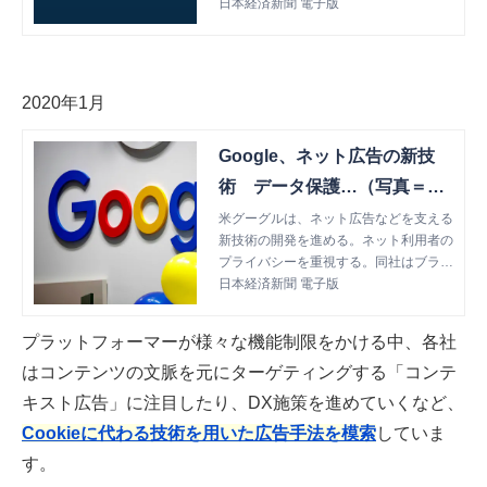
表した。個人データ乱用への懸念が高ま
日本経済新聞 電子版
り、各国も規制を強めた。米アップルな
どが同様の取り組
2020年1月
Google、ネット広告の新技
術 データ保護…（写真＝ロ
イター）
米グーグルは、ネット広告などを支える
新技術の開発を進める。ネット利用者の
プライバシーを重視する。同社はブラウ
ザー（閲覧ソフト）最大手で、ネット広
日本経済新聞 電子版
告企業といった第三者がサイト閲覧履歴
などを利用する仕組
プラットフォーマーが様々な機能制限をかける中、各社
はコンテンツの文脈を元にターゲティングする「コンテ
キスト広告」に注目したり、DX施策を進めていくなど、
Cookieに代わる技術を用いた広告手法を模索
していま
す。