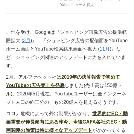
ロソフトを上回り、2位に浮上した。今
Yahoo!ニュース 個人
年は30％増と急成長し、グーグルとの
差を縮めている。
これを受け、Googleは『ショッピング画像広告の提供範
囲拡大 (
3月
)』、『ショッピング広告の配信面をYouTube
ホーム画面とYouTube検索結果画面へ拡大 (
11月
)』な
ど、ショッピング関連のアップデートに力を入れていま
す。
2月、アルファベット社は
2019年の決算報告で初めて
YouTubeの広告売上を発表
しました(売上高は150億ド
ル)。2020年5月現在、YouTubeユーザーは全インターネ
ット人口の約三分の一もの20億人を超えるそうです。
コロナ危機によって外出制限がかかり、
世界的にEC・動
画需要が伸長傾向にある昨今、今後GAFA各社のEC・動
画関連の施策は特に様々なアップデート
がかかってくる