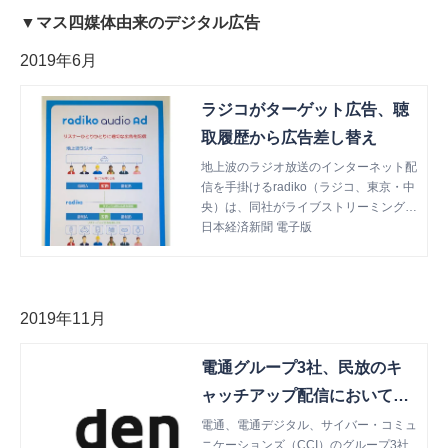
▼マス四媒体由来のデジタル広告
2019年6月
ラジコがターゲット広告、聴
取履歴から広告差し替え
地上波のラジオ放送のインターネット配
信を手掛けるradiko（ラジコ、東京・中
央）は、同社がライブストリーミング配
信するラジオ番組のCMを、元の番組の
日本経済新聞 電子版
CMから視聴者に合わせたCMに差し替
える「rad
2019年11月
電通グループ3社、民放のキ
ャッチアップ配信において動
画広告の提供を開始
電通、電通デジタル、サイバー・コミュ
ニケーションズ（CCI）のグループ3社