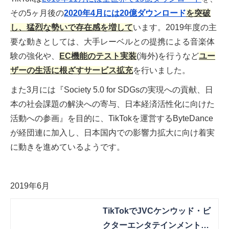
その5ヶ月後の
2020年4月には20億ダウンロード
を突破
し、猛烈な勢いで存在感を増して
います。2019年度の主
要な動きとしては、大手レーベルとの提携による音楽体
験の強化や、
EC機能のテスト実装
(海外)を行うなど
ユー
ザーの生活に根ざすサービス拡充
を行いました。
また3月には『Society 5.0 for SDGsの実現への貢献、日
本の社会課題の解決への寄与、日本経済活性化に向けた
活動への参画』を目的に、TikTokを運営するByteDance
が経団連に加入し、日本国内での影響力拡大に向け着実
に動きを進めているようです。
2019年6月
TikTokでJVCケンウッド・ビ
クターエンタテインメントの