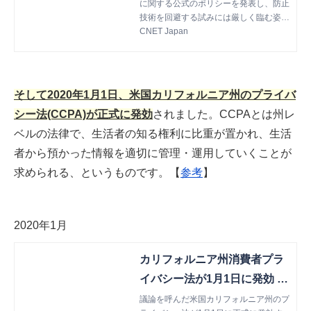
に関する公式のポリシーを発表し、防止
技術を回避する試みには厳しく臨む姿勢
を示した。
CNET Japan
そして2020年1月1日、米国カリフォルニア州のプライバ
シー法(CCPA)が正式に発効
されました。CCPAとは州レ
ベルの法律で、生活者の知る権利に比重が置かれ、生活
者から預かった情報を適切に管理・運用していくことが
求められる、というものです。【
参考
】
2020年1月
カリフォルニア州消費者プラ
イバシー法が1月1日に発効 | T
echCrunch Japan
議論を呼んだ米国カリフォルニア州のプ