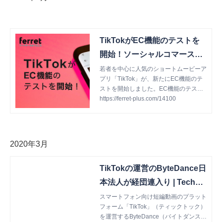
TikTokがEC機能のテストを
開始！ソーシャルコマースの
活用に期待
若者を中心に人気のショートムービーア
プリ「TikTok」が、新たにEC機能のテ
ストを開始しました。EC機能のテスト
概要と、今後の「TikTok」のソーシャル
https://ferret-plus.com/14100
コマースの活用について解説します。
2020年3月
TikTokの運営のByteDance日
本法人が経団連入り | TechCr
unch Japan
スマートフォン向け短編動画のプラット
フォーム「TikTok」（ティックトック）
を運営するByteDance（バイトダンス）