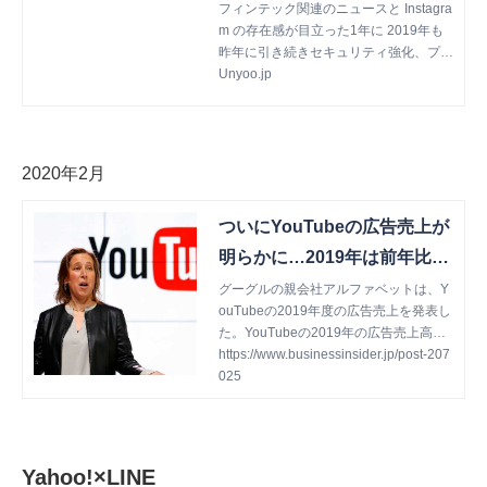
フィンテック関連のニュースと Instagra
行った印象を受けます。加えて、コマー
m の存在感が目立った1年に 2019年も
スプラットフォームとして台頭するAm
昨年に引き続きセキュリティ強化、プラ
azonやInstagramを意識したショッピン
イバシー保護に迫られた Facebook です
Unyoo.jp
グ関連のアップデートも数多くあり、2
が、堅調にユーザー数と売上を増加さ
019年も例にもれずアップデートの多い
せ、Google に次ぐ巨大プラットフォー
年となりました。 そこで本記事では、2
ムとして、またソーシャルメディアの雄
019年のGoogleの広告関連の主要アッ
としてその存在感を放った1年でした。
プデートを以下5カテゴリーに分類した
2020年2月
2019年第三四半期の売上高： 2019年第
うえでピックアップしました。Unyoo.j
三四半期の月間アクティブユーザー数：
pで取り上げたアップデートはもちろん
ついにYouTubeの広告売上が
また、6月に発表した仮想通貨「Libra
のこと、それ以外についても触れており
（リブラ）」や、「Facebook Pay」を
ますので、2019年の復習ならびに2020
明らかに…2019年は前年比3
引っさげてのペイメント業界への参入も
年の予測も兼ねてぜひご一読ください。
6%増の150億ドル
グーグルの親会社アルファベットは、Y
紙面を大いに賑わせました。 Facebook
目次 ・検索 ・スマート自動入札 ・You
ouTubeの2019年度の広告売上を発表し
Pay は Facebook、Messenger での各
Tube ・ショッピング ・その他 検索 1月
た。YouTubeの2019年の広告売上高は3
種支払い、Marketplace での購入、アプ
に米国で開催されたSMX Westにて、Go
6%増の150億ドル...
https://www.businessinsider.jp/post-207
リ内課金、ユーザー間での送金などに利
ogleはモバイルのYouTube検索結果に
025
用可能で、今後は Instagram や WhatsA
検索テキスト広告を表示することを発表
pp への展開と提供地域の拡大も発表さ
しました。2019年12月時点では、デス
れています。 Facebook Pay が普及すれ
クトップのYouTube検索結果にも表示
ば、既に膨大かつ良質なユーザーデータ
されるようになっており、検索パートナ
を保有する Facebook が、さらに"人"ベ
ーのひとつとしての存在感は日に日に増
Yahoo!×LINE
ースのデータを増やすことになりますの