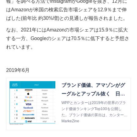
報」を調べる方法でInstagramがGoogleを抜き、12月に
はAmazonが米国の検索広告市場シェアを12.9％まで伸
ばした(前年比 約30%増)との見通しが報告されました。
なお、2021年にはAmazonの市場シェアは15.9％に拡大
する一方、Googleのシェアは70.5％に低下すると予想さ
れています。
2019年6月
ブランド価値、アマゾンがグ
ーグルとアップル抜く 日本
企業は資生堂が急成長【カン
WPPとカンターは2019年の世界のブラ
ンド価値ランキングTop100を公開し
ター・ジャパン調査】
た。ブランド価値の算出は、カンターの
消費者調査に基づいて測定されたブラン
MarkeZine
ド資産と、企業の財務実績・業績分析の
組み合わせによ...