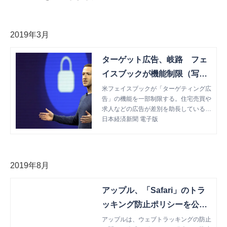
2019年3月
ターゲット広告、岐路 フェ
イスブックが機能制限（写真
＝ＡＰ）
米フェイスブックが「ターゲティング広
告」の機能を一部制限する。住宅売買や
求人などの広告が差別を助長していると
の批判を受け、個人を絞り込む機能を抑
日本経済新聞 電子版
える。同社はプライバシー保護の観点か
らデータ収集手法の
2019年8月
アップル、「Safari」のトラ
ッキング防止ポリシーを公開-
-対策強化へ
アップルは、ウェブトラッキングの防止