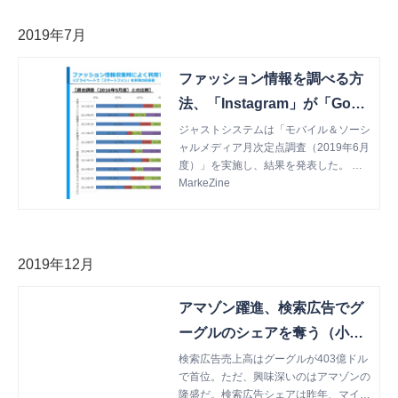
2019年7月
ファッション情報を調べる方
法、「Instagram」が「Goog
le」を抜く【ジャストシステ
ジャストシステムは「モバイル＆ソーシ
ャルメディア月次定点調査（2019年6月
ム調査】
度）」を実施し、結果を発表した。 フ
ァッション情報を調べる方法、「Instag
MarkeZine
ram」が「Google」を抜く スマー...
2019年12月
アマゾン躍進、検索広告でグ
ーグルのシェアを奪う（小久
保重信） - Yahoo!ニュース
検索広告売上高はグーグルが403億ドル
で首位。ただ、興味深いのはアマゾンの
隆盛だ。検索広告シェアは昨年、マイク