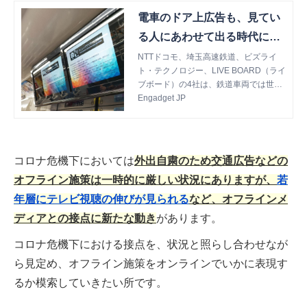
電車のドア上広告も、見てい
る人にあわせて出る時代に。
世界初のデジタルサイネージ
NTTドコモ、埼玉高速鉄道、ビズライ
ト・テクノロジー、LIVE BOARD（ライ
を見る - Engadget Japanese
ブボード）の4社は、鉄道車両では世界
初という広告ディスプレイ「ダイナミッ
Engadget JP
クビークルスクリーン」を公開しまし
た。 ダイナミックビークルスクリーン
は電車ドア上に取り付ける広告です
が、"世界初"たるゆえんは「見ている人
コロナ危機下においては
外出自粛のため交通広告などの
や環境の変化にあわせて広...
オフライン施策は一時的に厳しい状況にありますが、
若
年層にテレビ視聴の伸びが見られる
など、オフラインメ
ディアとの接点に新たな動き
があります。
コロナ危機下における接点を、状況と照らし合わせなが
ら見定め、オフライン施策をオンラインでいかに表現す
るか模索していきたい所です。