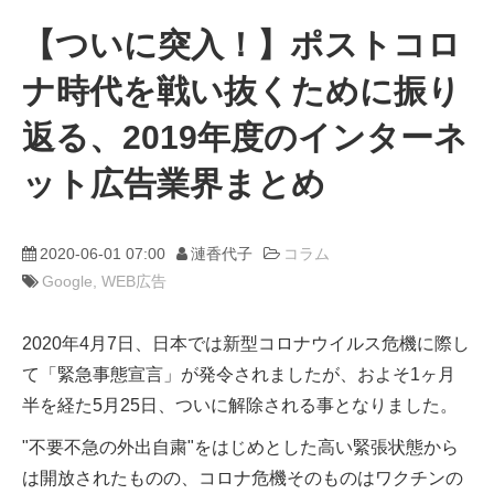
【ついに突入！】ポストコロ
動画
ナ時代を戦い抜くために振り
trans-DXプロデューサー
返る、2019年度のインターネ
ット広告業界まとめ
2020-06-01 07:00
漣香代子
コラム
Google
WEB広告
2020年4月7日、日本では新型コロナウイルス危機に際し
て「緊急事態宣言」が発令されましたが、およそ1ヶ月
半を経た5月25日、ついに解除される事となりました。
"不要不急の外出自粛"をはじめとした高い緊張状態から
は開放されたものの、コロナ危機そのものはワクチンの