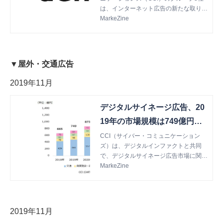
は、インターネット広告の新たな取り組
みとして、民放のキャッチアップ配信
MarkeZine
（各放送局配信サイト、公式ポータルT
Ver、GYAO）の...
▼屋外・交通広告
2019年11月
デジタルサイネージ広告、20
19年の市場規模は749億円に
／タクシーサイネージが急増
CCI（サイバー・コミュニケーション
ズ）は、デジタルインファクトと共同
【CCI調査】
で、デジタルサイネージ広告市場に関す
る調査を実施した。 デジタルサイネー
MarkeZine
ジ広告市場規模、2023年には1,248億円
に 2019...
2019年11月