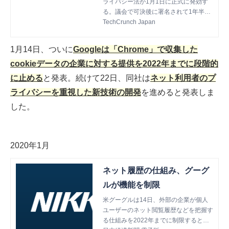
ライバシー法が1月1日に正式に発効す
る。議会で可決後に署名されて1年半が
経った。本人の許可なく個人情報を売り
TechCrunch Japan
さばく法律軽視のテック企業に鉄槌が下
されるまであと6カ月だ。
1月14日、ついに
Googleは「Chrome」で収集した
cookieデータの企業に対する提供を2022年までに段階的
に止める
と発表。続けて22日、同社は
ネット利用者のプ
ライバシーを重視した新技術の開発
を進めると発表しま
した。
2020年1月
ネット履歴の仕組み、グーグ
ルが機能を制限
米グーグルは14日、外部の企業が個人
ユーザーのネット閲覧履歴などを把握す
る仕組みを2022年までに制限すると公