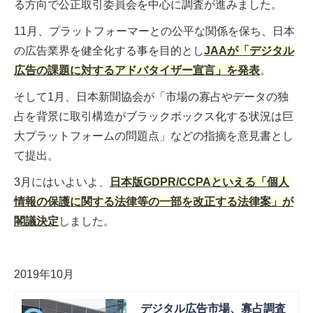
る方向で公正取引委員会を中心に調査が進みました。
11月、プラットフォーマーとの公平な関係を保ち、日本
の広告業界を健全化する事を目的とし
JAAが「デジタル
広告の課題に対するアドバタイザー宣言」を発表
。
そして1月、日本新聞協会が「市場の寡占やデータの独
占を背景に取引構造がブラックボックス化する状況は巨
大プラットフォームの問題点」などの指摘を意見書とし
て提出。
3月にはいよいよ、
日本版GDPR/CCPAといえる「個人
情報の保護に関する法律等の一部を改正する法律案」が
閣議決定
しました。
2019年10月
デジタル広告市場、寡占調査