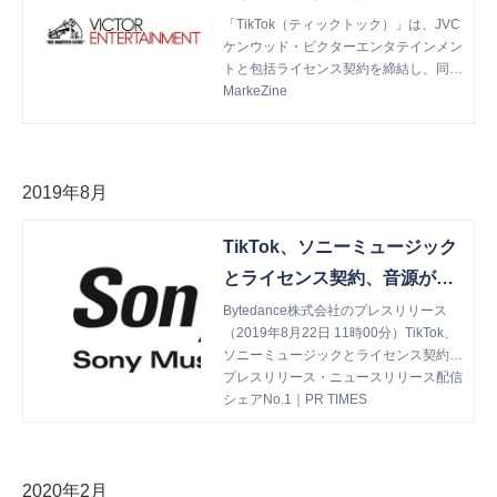
楽曲が利用可能に 包括ライ
「TikTok（ティックトック）」は、JVC
ケンウッド・ビクターエンタテインメン
センス契約締結
トと包括ライセンス契約を締結し、同社
の保有する楽曲が6月より利用可能にな
MarkeZine
った。 JVCケンウッド・ビクターエン
タテ...
2019年8月
TikTok、ソニーミュージック
とライセンス契約、音源が利
用可能に
Bytedance株式会社のプレスリリース
（2019年8月22日 11時00分）TikTok、
ソニーミュージックとライセンス契約、
音源が利用可能に
プレスリリース・ニュースリリース配信
シェアNo.1｜PR TIMES
2020年2月