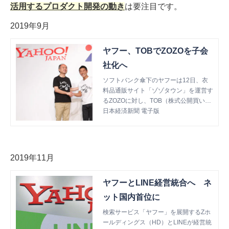
活用するプロダクト開発の動き
は要注目です。
ストーリーズの広告にアンケート機能が
実装
2019年9月
ヤフー、TOBでZOZOを子会
社化へ
ソフトバンク傘下のヤフーは12日、衣
料品通販サイト「ゾゾタウン」を運営す
るZOZOに対し、TOB（株式公開買い付
け）を実施すると発表した。発行済み株
日本経済新聞 電子版
式の50.1%を上限に買い付け、子会社化
を目指す。
2019年11月
ヤフーとLINE経営統合へ ネ
ット国内首位に
検索サービス「ヤフー」を展開するZホ
ールディングス（HD）とLINEが経営統