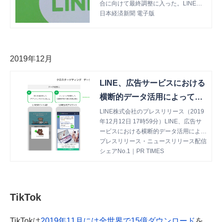
合に向けて最終調整に入った。LINEの
対話アプリの利用者は約8千万人で、ヤ
日本経済新聞 電子版
フーのサービスは5千万人に上る。金
融、小売りも手
2019年12月
LINE、広告サービスにおける
横断的データ活用によって最
適な広告配信を実現する機能
LINE株式会社のプレスリリース（2019
年12月12日 17時59分）LINE、広告サ
「クロスターゲティング」の
ービスにおける横断的データ活用によっ
提供を開始
て最適な広告配信を実現する機能[クロ
プレスリリース・ニュースリリース配信
スターゲティング]の提供を開始
シェアNo.1｜PR TIMES
TikTok
TikTokは
2019年11月には全世界で15億ダウンロード
を、