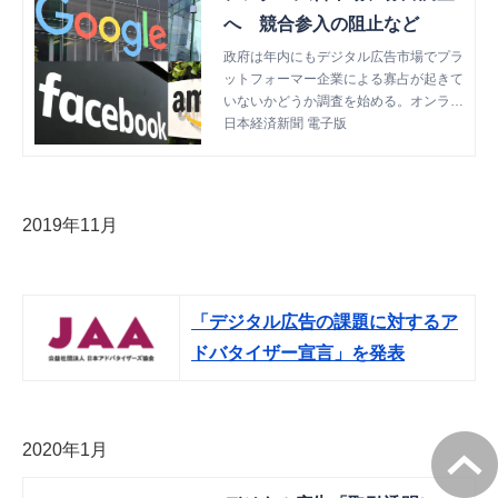
へ 競合参入の阻止など
政府は年内にもデジタル広告市場でプラ
ットフォーマー企業による寡占が起きて
いないかどうか調査を始める。オンライ
ン広告や検索サービス、ソーシャル・ネ
日本経済新聞 電子版
ットワーキング・サービス（SNS）を
対象にする。個人を
2019年11月
「デジタル広告の課題に対するア
ドバタイザー宣言」を発表
2020年1月