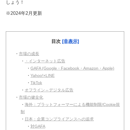
しょう！
※2024年2月更新
目次
[非表示]
・
市場の成長
・
・インターネット広告
・
GAFA (Google・Facebook・Amazon・Apple)
・
Yahoo!×LINE
・
TikTok
・
オフライン⇔デジタル広告
・
市場の健全化
・
海外：プラットフォーマーによる機能制限/Cookie規
制
・
日本：企業コンプライアンスへの追求
・
対GAFA