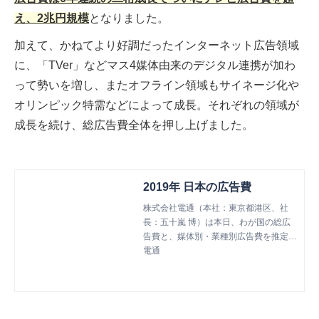
え、2兆円規模
となりました。
加えて、かねてより好調だったインターネット広告領域
に、「TVer」などマス4媒体由来のデジタル連携が加わ
って勢いを増し、またオフライン領域もサイネージ化や
オリンピック特需などによって成長。それぞれの領域が
成長を続け、総広告費全体を押し上げました。
2019年 日本の広告費
株式会社電通（本社：東京都港区、社
長：五十嵐 博）は本日、わが国の総広
告費と、媒体別・業種別広告費を推定し
た「2019年 日本の広告費」を発表し
電通
た。