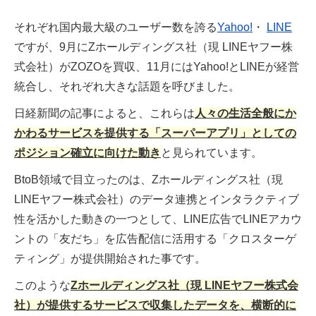
していくのではないでしょうか。 リン
で、広告機能の精度向上にも磨きがかか
ク： 7月には、完全一致に加えて、フレ
それぞれ国内最大級のユーザー数を誇る
Yahoo!
・
LINE
ることでしょう。 一方、本業であるソ
ーズ一致と絞り込み部分一致に関して
ーシャルメディアでは Instagram の躍進
も、登録されたキーワードと同じ意味を
ですが、9月にZホールディングス社（現 LINEヤフー株
ぶりに目を見張る年だったのではないで
持つ検索語句にも広告が配信されるよう
式会社）がZOZOを買収、11月にはYahoo!とLINEが経営
しょうか。 ユーザー数の成長ももちろ
になるアップデートが発表されました。
んのこと、ストーリーズ利用率のさらな
統合し、それぞれ大きな話題を呼びました。
まずは英語のみの適用となり、他言語に
る向上、ショッピング機能の拡充など、
ついては2020年にかけてロールアウト
日経新聞の記事によると、これらは
人々の生活全般にか
プラットフォームとしての存在感を増し
予定です。 リンク： 8月には、Google
ながら、広告製品のアップデートも Fac
Marketing Live 2019（以下GML 2019）
かわるサービスを提供する「スーパーアプリ」としての
ebook を上回る勢いで行われました。
で発表されたギャラリー広告（ベータ
ポジション確立に向けた動き
と見られています。
本記事では Instagram を含む Facebook
版）が世界 11
ファミリーの主要なアップデートをまと
BtoB領域で目立ったのは、Zホールディングス社（現
めています。Unyoo.jp では取り上げて
いない内容も含めていますので、2019
LINEヤフー株式会社）のデータ連携とインタラクティブ
年のおさらいにお付き合いいただければ
性を活かした動きの一つとして、LINE広告でLINEアカウ
幸いです。 目次 Facebook広告の「Clic
ントの「友だち」を広告配信に活用する「クロスターゲ
k-to-WhatsApp」が機能拡大 フリークエ
ンシーのコントロール機能追加 キャン
ティング」が提供開始された事です。
ペーンレベルでの予算設定へ移行 「関
連度スコア」の廃止、新たな3つの指標
このような
Zホールディングス社（現 LINEヤフー株式会
に置き換え Instagramの新機能「Check
社）が提供するサービスで収集したデータを、横断的に
out」がベータテストを開始 Instagram