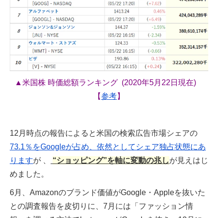
▲
米国株 時価総額ランキング
(2020年5月22日現在)
【
参考
】
12月時点の報告によると米国の検索広告市場シェアの
73.1％をGoogleが占め、依然としてシェア独占状態にあ
ります
が 、
“ショッピング”を軸に変動の兆し
が見えはじ
めました。
6月、Amazonのブランド価値がGoogle・Appleを抜いた
との調査報告を皮切りに、7月には「ファッション情