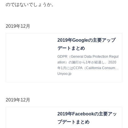
のではないでしょうか。
2019年12月
2019年Googleの主要アップ
デートまとめ
GDPR（General Data Protection Regul
ation）の施行から1年が経過し、2020
年1月にはCCPA（California Consumer
Privacy Act）の施行が控え、 Apple の I
Unyoo.jp
TP（Intelligent Tracking Prevention）を
筆頭にWebブラウザのプライバシー保
護強化も続いた2019年は、Googleに限
らずデジタル広告の様々なプレイヤーに
2019年12月
とってある種逆風の吹いた年であったと
いえるのではないでしょうか。 このよ
2019年Facebookの主要アッ
うな状況下で、GoogleはGoogleプロパ
ティならびに機械学習を活用したスマー
プデートまとめ
ト自動入札関連のアップデートを頻繁に