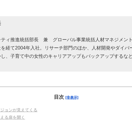
長
ィ推進統括部長 兼 グローバル事業統括人材マネジメント統括部
を経て2004年入社。リサーチ部門のほか、人材開発やダイバ
かし、子育て中の女性のキャリアアップもバックアップするな
目次
[非表示]
ビジョンが見えてくる
変える扉を開く