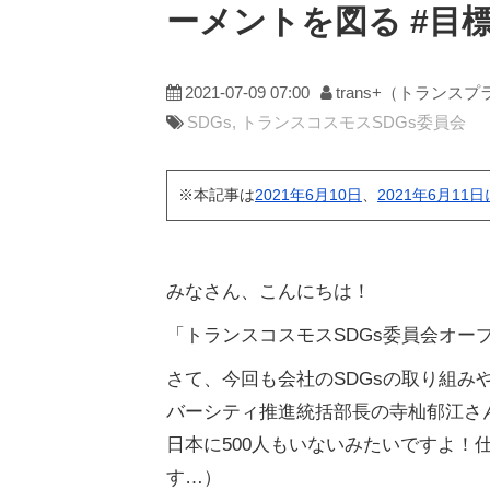
ーメントを図る #目
2021-07-09 07:00
trans+（トランス
SDGs
トランスコスモスSDGs委員会
※本記事は
2021年6月10日
、
2021年6月1
みなさん、こんにちは！
「トランスコスモスSDGs委員会オー
さて、今回も会社のSDGsの取り組
バーシティ推進統括部長の寺杣郁江さ
日本に500人もいないみたいですよ
す…）