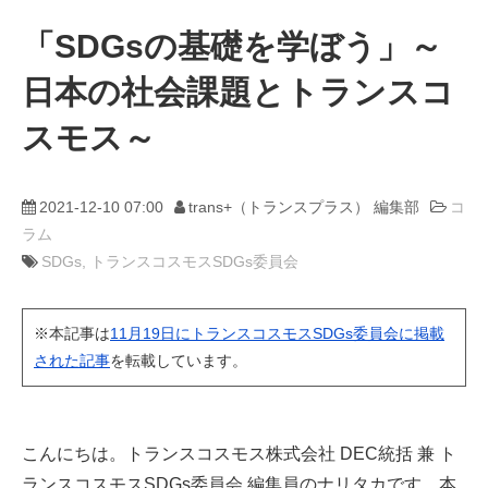
「SDGsの基礎を学ぼう」～
動画
日本の社会課題とトランスコ
trans-DXプロデューサー
スモス～
2021-12-10 07:00
trans+（トランスプラス） 編集部
コ
ラム
SDGs
トランスコスモスSDGs委員会
※本記事は
11月19日にトランスコスモスSDGs委員会に掲載
された記事
を転載しています。
こんにちは。トランスコスモス株式会社 DEC統括 兼 ト
ランスコスモスSDGs委員会 編集員のナリタカです。本