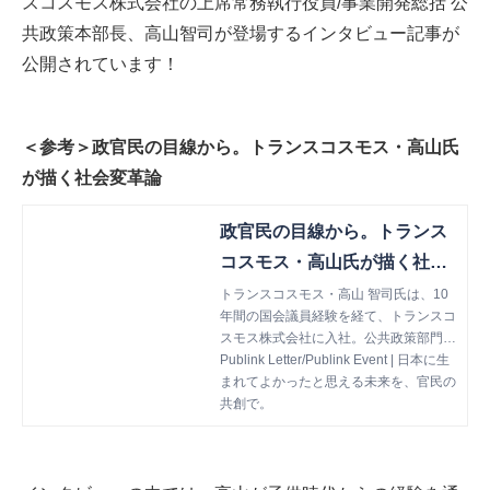
スコスモス株式会社の上席常務執行役員/事業開発総括 公
共政策本部長、高山智司が登場するインタビュー記事が
公開されています！
＜参考＞政官民の目線から。トランスコスモス・高山氏
が描く社会変革論
政官民の目線から。トランス
コスモス・高山氏が描く社会
変革論｜Publink Letter / Pub
トランスコスモス・高山 智司氏は、10
年間の国会議員経験を経て、トランスコ
link Event
スモス株式会社に入社。公共政策部門を
立ち上げ、官民連携による社会課題解決
Publink Letter/Publink Event | 日本に生
に挑み続けている。いじめ相談のSNS
まれてよかったと思える未来を、官民の
化、GIGAスクール構想の推進、医療DX
共創で。
支援など、彼が取り組んできたテーマは
一貫して「誰かの未来を良くする」こと
を目的としている。Publink代表として