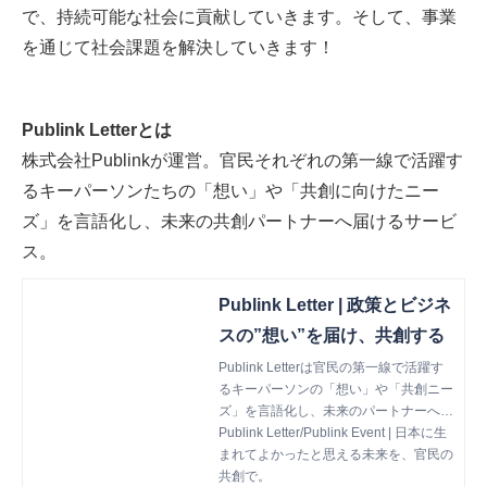
で、持続可能な社会に貢献していきます。そして、事業
を通じて社会課題を解決していきます！
Publink Letterとは
株式会社Publinkが運営。官民それぞれの第一線で活躍す
るキーパーソンたちの「想い」や「共創に向けたニー
ズ」を言語化し、未来の共創パートナーへ届けるサービ
ス。
Publink Letter | 政策とビジネ
スの”想い”を届け、共創する
Publink Letterは官民の第一線で活躍す
るキーパーソンの「想い」や「共創ニー
ズ」を言語化し、未来のパートナーへ届
けるメディアです。読み手からコメント
Publink Letter/Publink Event | 日本に生
（＝Letter）を届けることもでき、新た
まれてよかったと思える未来を、官民の
な出会いや共創のきっかけを生み出しま
共創で。