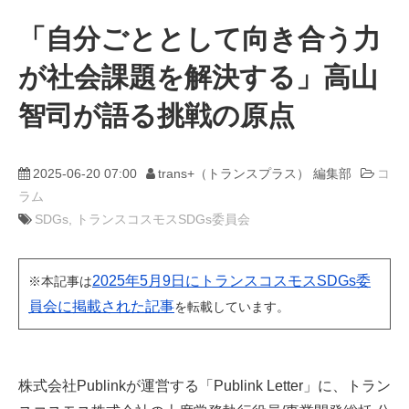
「自分ごととして向き合う力
動画
が社会課題を解決する」高山
trans-DXプロデューサー
智司が語る挑戦の原点
2025-06-20 07:00
trans+（トランスプラス） 編集部
コ
ラム
SDGs
トランスコスモスSDGs委員会
2025年5月9日にトランスコスモスSDGs委
※本記事は
員会に掲載された記事
を転載しています。
株式会社Publinkが運営する「Publink Letter」に、トラン