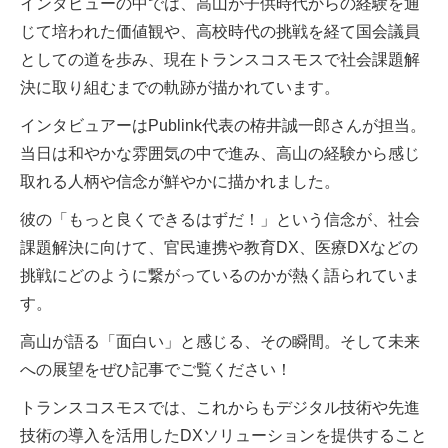
インタビューの中では、高山が子供時代からの経験を通
官民の想いをつなぎ続ける栫井（かこ
い）が、高山氏の想いや行動を言語化
じて培われた価値観や、高校時代の挑戦を経て国会議員
し、まだ見ぬ未来の共創パートナーへ届
としての道を歩み、現在トランスコスモスで社会課題解
けるーー。本記事は、そういった試みで
ある
決に取り組むまでの軌跡が描かれています。
インタビュアーはPublink代表の栫井誠一郎さんが担当。
当日は和やかな雰囲気の中で進み、高山の経験から感じ
取れる人柄や信念が鮮やかに描かれました。
彼の「もっと良くできるはずだ！」という信念が、社会
課題解決に向けて、官民連携や教育DX、医療DXなどの
挑戦にどのように繋がっているのかが熱く語られていま
す。
高山が語る「面白い」と感じる、その瞬間。そして未来
への展望をぜひ記事でご覧ください！
トランスコスモスでは、これからもデジタル技術や先進
技術の導入を活用したDXソリューションを提供すること