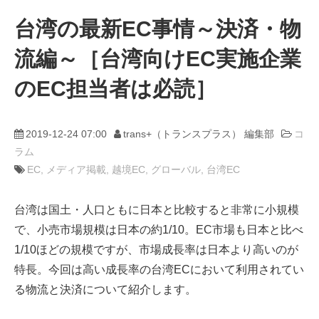
台湾の最新EC事情～決済・物
動画
流編～［台湾向けEC実施企業
trans-DXプロデューサー
のEC担当者は必読］
2019-12-24 07:00
trans+（トランスプラス） 編集部
コ
ラム
EC
メディア掲載
越境EC
グローバル
台湾EC
台湾は国土・人口ともに日本と比較すると非常に小規模
で、小売市場規模は日本の約1/10。EC市場も日本と比べ
1/10ほどの規模ですが、市場成長率は日本より高いのが
特長。今回は高い成長率の台湾ECにおいて利用されてい
る物流と決済について紹介します。