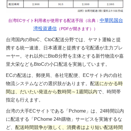
中華民国台
台湾ECサイト利用者が使用する配送手段（出典：
湾投資通信
（PDFが開きます））
台湾国内のBtoC、CtoC配送分野では、ヤマト運輸と提
携する統一速達、日本通運と提携する宅配通が主力プレ
ーヤー。それ以外にBtoB分野を主体とする新竹物流や嘉
里大栄などもBtoCの小口配送を実施しています。
ECの配送は、郵便局、各社宅配便、ECサイト内の自社
物流システムなどの選択肢があります。
配
送にかかる時
間は、だいたい発送から数時間～1週間以内
で、時間帯
指定も行えます。
台湾の大手ECサイトである「Pchome」は、24時間以内
に配送する「PChome 24h購物」サービスを実施するな
ど、
配送時間競争が激しく、消費者はより短い配送時間