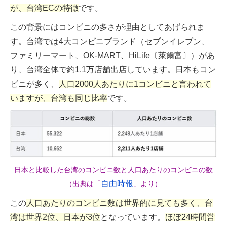
が、台湾ECの特徴
です。
この背景にはコンビニの多さが理由としてあげられま
す。台湾では4大コンビニブランド（セブンイレブン、
ファミリーマート、OK-MART、HiLife〔萊爾富〕）があ
り、台湾全体で約1.1万店舗出店しています。日本もコン
ビニが多く、
人口2000人あたりに1コンビニと言われて
いますが、台湾も同じ比率
です。
日本と比較した台湾のコンビニ数と人口あたりのコンビニの数
自由時報
（出典は「
」より）
この
人口あたりのコンビニ数は世界的に見ても多く、台
湾は世界2位、日本が3位
となっています。
ほぼ24時間営