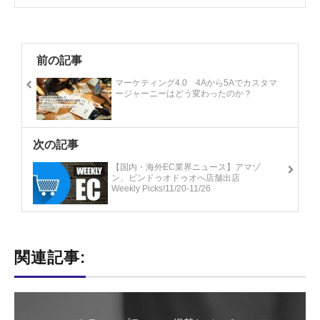
前の記事
マーケティング4.0 4Aから5Aでカスタマ
ージャーニーはどう変わったのか？
次の記事
【国内・海外EC業界ニュース】アマゾ
ン、ピンドゥオドゥオへ店舗出店
Weekly Picks!11/20-11/26
関連記事: