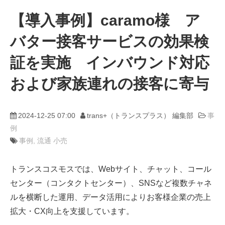
【導入事例】caramo様 ア
動画
バター接客サービスの効果検
trans-DXプロデューサー
証を実施 インバウンド対応
および家族連れの接客に寄与
2024-12-25 07:00
trans+（トランスプラス） 編集部
事
例
事例
流通 小売
トランスコスモスでは、Webサイト、チャット、コール
センター（コンタクトセンター）、SNSなど複数チャネ
ルを横断した運用、データ活用によりお客様企業の売上
拡大・CX向上を支援しています。