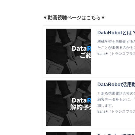
▼動画視聴ページはこちら▼
DataRobotと
機械学習を自動化するA
たことが出来るのかを
trans+（トランスプラ
DataRobot
とある携帯電話会社の
顧客データをもとに、
測します。
trans+（トランスプラ