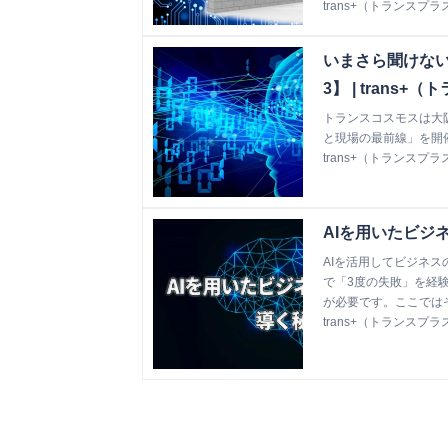
trans+（トランスプラ
いまさら聞けない
3】 | trans
トランスコスモスは大阪
と現場の最前線」を開
trans+（トランスプラ
AIを用いたビジネ
AIを活用してビジネス
で「3度の失敗」を経
が必要です。ここでは
trans+（トランスプラ