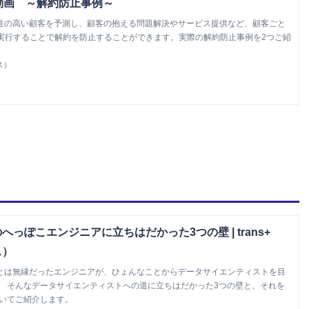
活用動画 ～解約防止事例～
約可能性の高い顧客を予測し、顧客の抱える問題解決やサービス提供など、顧客ごと
実行することで解約を防止することができます。実際の解約防止事例を2つご紹
ス）
へっぽこエンジニアに立ちはだかった3つの壁 | trans+
ス）
習とは無縁だったエンジニアが、ひょんなことからデータサイエンティストを目
。 そんなデータサイエンティストへの道に立ちはだかった3つの壁と、それを
ついてご紹介します。