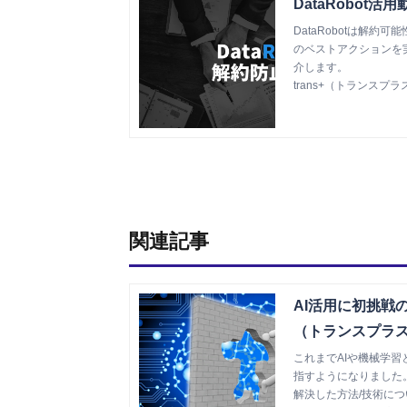
DataRobot
DataRobotは解
のベストアクションを
介します。
trans+（トランスプラ
関連記事
AI活用に初挑戦の
（トランスプラ
これまでAIや機械学
指すようになりました
解決した方法/技術に