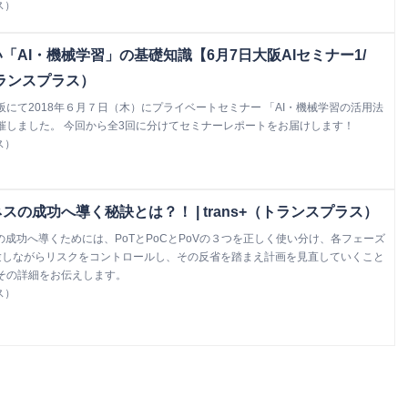
ス）
「AI・機械学習」の基礎知識【6月7日大阪AIセミナー1/
+（トランスプラス）
にて2018年６月７日（木）にプライベートセミナー 「AI・機械学習の活用法
催しました。 今回から全3回に分けてセミナーレポートをお届けします！
ス）
スの成功へ導く秘訣とは？！ | trans+（トランスプラス）
の成功へ導くためには、PoTとPoCとPoVの３つを正しく使い分け、各フェーズ
験しながらリスクをコントロールし、その反省を踏まえ計画を見直していくこと
その詳細をお伝えします。
ス）