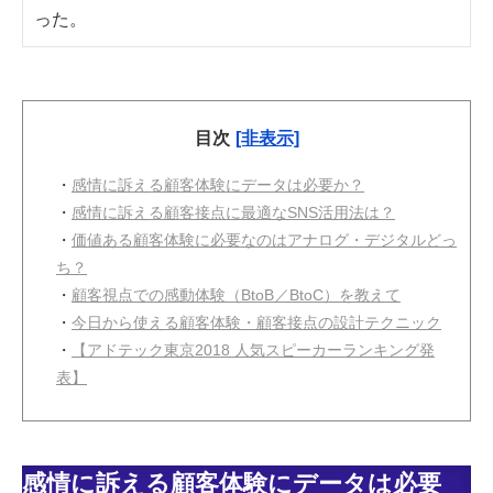
った。
目次
[非表示]
・
感情に訴える顧客体験にデータは必要か？
・
感情に訴える顧客接点に最適なSNS活用法は？
・
価値ある顧客体験に必要なのはアナログ・デジタルどっ
ち？
・
顧客視点での感動体験（BtoB／BtoC）を教えて
・
今日から使える顧客体験・顧客接点の設計テクニック
・
【アドテック東京2018 人気スピーカーランキング発
表】
感情に訴える顧客体験にデータは必要