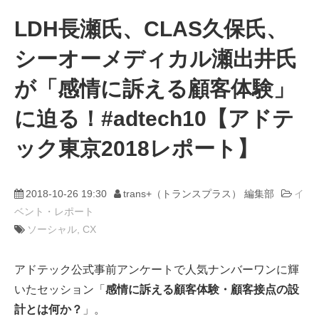
LDH長瀬氏、CLAS久保氏、
動画
シーオーメディカル瀬出井氏
trans-DXプロデューサー
が「感情に訴える顧客体験」
に迫る！#adtech10【アドテ
ック東京2018レポート】
2018-10-26 19:30
trans+（トランスプラス） 編集部
イ
ベント・レポート
ソーシャル
CX
アドテック公式事前アンケートで人気ナンバーワンに輝
いたセッション「
感情に訴える顧客体験・顧客接点の設
計とは何か？
」。