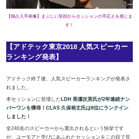
【独占入手画像】まぶしい笑顔からセッションの手応えを感じま
す！
【アドテック東京2018 人気スピーカー
ランキング発表】
アドテック終了後、人気スピーカーランキングが発表さ
れました。
本セッションに登壇した
LDH 長瀬次英氏が2年連続ナン
バーワン
を獲得！
CLAS 久保裕丈氏は8位にランクイン
しました！
全240名のスピーカーから選出されるという快挙です
が、ユーモアと学びにあふれたセッションをこの目で見