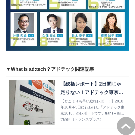
▼What is ad:tech？アドテック関連記事
【総括レポート】2日間じゃ
足りない！アドテック東京20
18はやっぱりすごかった【#a
【どこよりも早い総括レポート】2018
年10月4-5日に行われた「アドテック東
dtech10】by #ideastand | tra
京2018」のレポートです。trans＋編集
ns+（トランスプラス）
部の参加したセッションや、展示会場の
trans+（トランスプラス）
情報、振り返りに活用可能な情報がたく
さん。